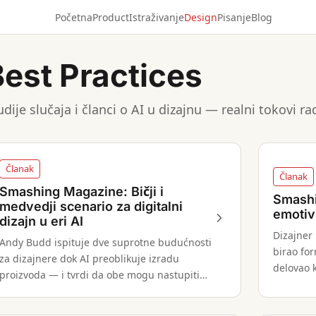
Početna
Product
Istraživanje
Design
Pisanje
Blog
Best Practices
udije slučaja i članci o AI u dizajnu — realni tokovi r
Članak
Članak
Smashing Magazine: Bičji i
Smashi
medvedji scenario za digitalni
emotiv
dizajn u eri AI
Dizajner
Andy Budd ispituje dve suprotne budućnosti
birao for
za dizajnere dok AI preoblikuje izradu
delovao k
proizvoda — i tvrdi da obe mogu nastupiti
istovremeno.