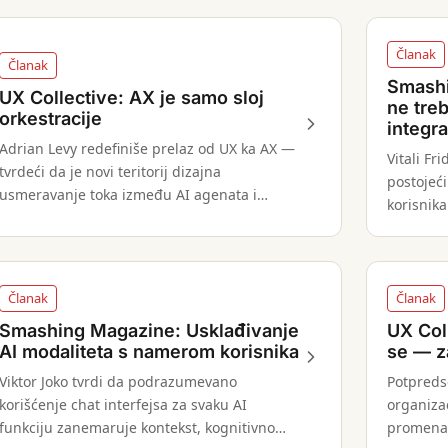
Članak
Članak
Smashi
UX Collective: AX je samo sloj
ne treb
orkestracije
integra
Adrian Levy redefiniše prelaz od UX ka AX —
Vitali Fr
tvrdeći da je novi teritorij dizajna
postojeć
usmeravanje toka između AI agenata i
korisnika
korisničke namere, a ne kreiranje samog
interfejsa.
Članak
Članak
Smashing Magazine: Usklađivanje
UX Coll
AI modaliteta s namerom korisnika
se — za
Viktor Joko tvrdi da podrazumevano
Potpreds
korišćenje chat interfejsa za svaku AI
organiza
funkciju zanemaruje kontekst, kognitivno
promenam