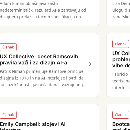
Adam Elman objašnjava zašto
Lisa Dem
nedeterministički rezultati AI-a zahtevaju od
ulogu diz
dizajnera prelaz sa tačnih specifikacija na
zanatske 
strukturirane okvire evaluacije zasnovane na
sistema,
objektivnim kriterijumima.
nivou.
Članak
Članak
UX Coll
UX Collective: deset Ramsovih
proble
pravila važi i za dizajn AI-a
vibe d
Patrik Niman primenjuje Ramsove principe
Fabricio 
dizajna iz 1970-ih na AI interfejse i tvrdi da
teorisan
su suzdržanost i jasnoća danas važniji nego
interfejs
što su bili za fizičke objekte.
i iterati
Članak
Članak
Emily Campbell: slojevi AI
Bootca