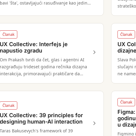
bavi 'šta', ostavljajući rasuđivanje kao jedini
strateško
diferencijer za dizajnere.
pomoći u
svesno.
Članak
Članak
UX Collective: Interfejs je
UX Coll
napustio zgradu
dizajn
Om Prakash tvrdi da čet, glas i agentni AI
Slava Pol
razgrađuju trideset godina rečnika dizajna
slučajni
interakcija, primoravajući praktičare da
ne namer
istovremeno rade u nekoliko novih
praznina
dijalekata.
Članak
Članak
Figma: 
UX Collective: 39 principles for
godinu
designing human-AI interaction
u diza
Taras Bakusevych's framework of 39
Figmino 