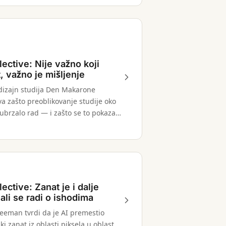
 izvedeno iz panel diskusije
a.
ective: Nije važno koji
, važno je mišljenje
dizajn studija Den Makarone
a zašto preoblikovanje studije oko
 ubrzalo rad — i zašto se to pokazalo
 ishod.
ective: Zanat je i dalje
ali se radi o ishodima
Neeman tvrdi da je AI premestio
ki zanat iz oblasti piksela u oblast