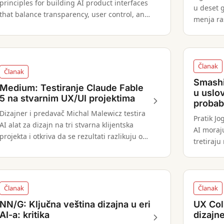
principles for building AI product interfaces
u deset g
that balance transparency, user control, and
menja ra
appropriate AI autonomy.
timovima,
promene 
Članak
Članak
Smashi
Medium: Testiranje Claude Fable
u uslo
5 na stvarnim UX/UI projektima
probabi
Dizajner i predavač Michal Malewicz testira
Pratik Jo
AI alat za dizajn na tri stvarna klijentska
AI moraj
projekta i otkriva da se rezultati razlikuju od
tretiraju
uobičajenih demonstracija.
procene 
ne kao k
Članak
Članak
NN/G: Ključna veština dizajna u eri
UX Col
AI-a: kritika
dizajn