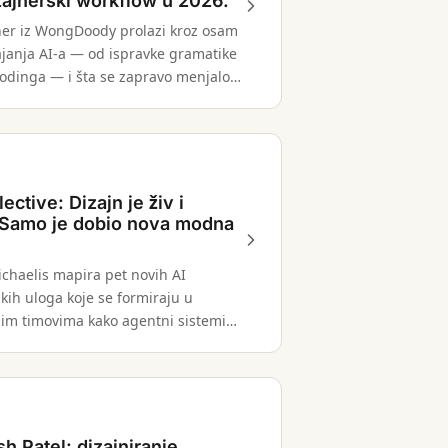
zajnerski workflow u 2026.
ner iz WongDoody prolazi kroz osam
ajanja AI-a — od ispravke gramatike
codinga — i šta se zapravo menjalo
a svakom koraku.
ective: Dizajn je živ i
 Samo je dobio nova modna
ichaelis mapira pet novih AI
kih uloga koje se formiraju u
im timovima kako agentni sistemi
 prototipa u produkciju.
h Patel: dizajniranje