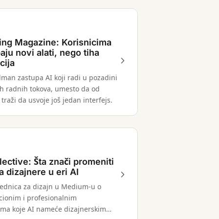
ng Magazine: Korisnicima
aju novi alati, nego tiha
cija
idman zastupa AI koji radi u pozadini
ih radnih tokova, umesto da od
 traži da usvoje još jedan interfejs.
ective: Šta znači promeniti
 dizajnere u eri AI
ednica za dizajn u Medium-u o
cionim i profesionalnim
a koje AI nameće dizajnerskim