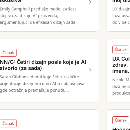
iskustva
moj di
Emily Campbell predlaže model sa šest
UX dizaj
slojeva za dizajn AI proizvoda,
faza usv
argumentujući da efikasan dizajn sada
do vibe 
zahteva razumevanje sistema ispod
u radu n
interfejsa, a ne samo samog interfejsa.
Članak
Članak
UX Coll
NN/G: Četiri dizajn posla koja je AI
zdrav.
stvorio (za sada)
imena.
Sarah Gibbons identifikuje četiri različite
Nicole M
orijentacije dizajnera u eri AI-a i objašnjava
dizajners
gde potražnja premašuje ponudu
produktn
kompetentnih stručnjaka.
prelaze s
Članak
Članak
Heenes