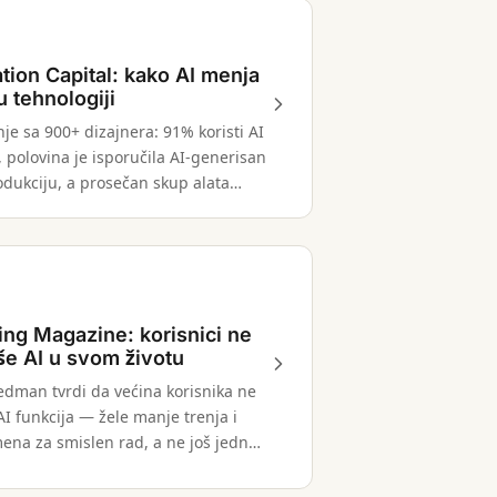
tion Capital: kako AI menja
u tehnologiji
nje sa 900+ dizajnera: 91% koristi AI
 polovina je isporučila AI-generisan
odukciju, a prosečan skup alata
 je sa 3 na 7 za godinu dana.
ng Magazine: korisnici ne
iše AI u svom životu
iedman tvrdi da većina korisnika ne
 AI funkcija — žele manje trenja i
mena za smislen rad, a ne još jednu
kojom moraju upravljati.