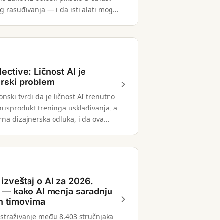
g rasuđivanja — i da isti alati mogu
 njegovoj odbrani, ako se koriste
ective: Ličnost AI je
erski problem
onski tvrdi da je ličnost AI trenutno
 nusprodukt treninga usklađivanja, a
na dizajnerska odluka, i da ova
 ima ozbiljne posledice.
izveštaj o AI za 2026.
 — kako AI menja saradnju
jn timovima
istraživanje među 8.403 stručnjaka