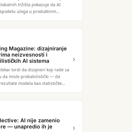
lobalnih tržišta pokazuje da AI
spodelu uloga u produktnim
 sa 41% koji prijavljuju značajne
u načinu rada timova.
ng Magazine: dizajniranje
vima neizvesnosti i
lističkih AI sistema
glekar tvrdi da dizajneri koji rade sa
u da misle probabilistički — da
 rezultate modela kao statističke
koje zahtevaju ljudsku procenu, a
onačne odgovore.
lective: AI nije zamenio
ere — unapredio ih je