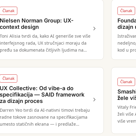
Članak
Članak
Nielsen Norman Group: UX-
Founda
context design
dizajn 
Toni Alisia tvrdi da, kako AI generiše sve više
Istraživa
interfejsnog rada, UX stručnjaci moraju da
nedeljno,
pređu sa dokumenata čitljivih ljudima na
kod u pr
mašinski čitljiv kontekst koji usmerava AI
porastao
alate.
Članak
Članak
UX Collective: Od vibe-a do
Smashi
specifikacija — SAID framework
žele v
za dizajn proces
Vitaly Fr
Darren Yeo tvrdi da AI-nativni timovi trebaju
želi više
radne tokove zasnovane na specifikacijama
više vre
umesto statičnih ekrana — i predlaže
funkciju 
četvorostepeni ciklus.