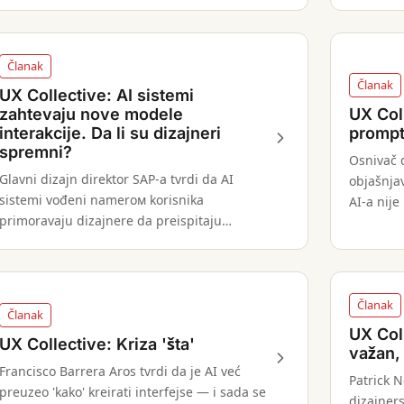
opterećenje i fizička ograničenja korisnika.
timovima,
praktičar
Članak
Članak
UX Collective: AI sistemi
zahtevaju nove modele
UX Coll
interakcije. Da li su dizajneri
prompt
spremni?
Osnivač 
Glavni dizajn direktor SAP-a tvrdi da AI
objašnjav
sistemi vođeni nameroм korisnika
AI-a nije
primoravaju dizajnere da preispitaju
kao pravi
mentalne modele, navigacionu arhitekturu,
tačke intervencije i odgovornost.
Članak
Članak
UX Coll
UX Collective: Kriza 'šta'
važan, 
Francisco Barrera Aros tvrdi da je AI već
Patrick 
preuzeo 'kako' kreirati interfejse — i sada se
dizajners