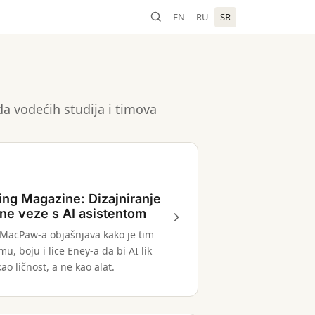
EN
RU
SR
ada vodećih studija i timova
ng Magazine: Dizajniranje
ne veze s AI asistentom
 MacPaw-a objašnjava kako je tim
mu, boju i lice Eney-a da bi AI lik
ao ličnost, a ne kao alat.