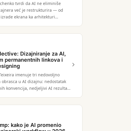
chenko tvrdi da AI ne eliminiše
ajnera već je restrukturira — od
izrade ekrana ka arhitekturi
 s novim očekivanjima na svakom
ective: Dizajniranje za AI,
m permanentnih linkova i
esigning
Teixeira imenuje tri nedovoljno
a obrasca u AI dizajnu: nedostatak
nih konvencija, nedjeljivi AI rezultati
vni rad na interfejsu kroz promptove.
mp: kako je AI promenio