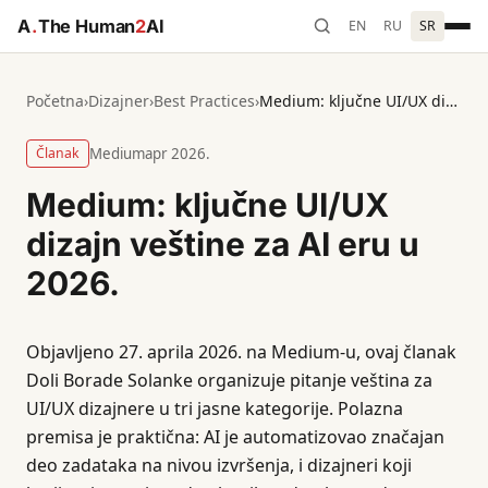
A
.
The Human
2
AI
EN
RU
SR
Početna
›
Dizajner
›
Best Practices
›
Medium: ključne UI/UX dizajn veštine za AI eru u 2026.
Članak
Medium
apr 2026.
Medium: ključne UI/UX
dizajn veštine za AI eru u
2026.
Objavljeno 27. aprila 2026. na Medium-u, ovaj članak
Doli Borade Solanke organizuje pitanje veština za
UI/UX dizajnere u tri jasne kategorije. Polazna
premisa je praktična: AI je automatizovao značajan
deo zadataka na nivou izvršenja, i dizajneri koji