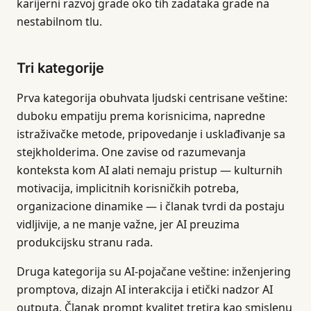
karijerni razvoj grade oko tih zadataka grade na
nestabilnom tlu.
Tri kategorije
Prva kategorija obuhvata ljudski centrisane veštine:
duboku empatiju prema korisnicima, napredne
istraživačke metode, pripovedanje i usklađivanje sa
stejkholderima. One zavise od razumevanja
konteksta kom AI alati nemaju pristup — kulturnih
motivacija, implicitnih korisničkih potreba,
organizacione dinamike — i članak tvrdi da postaju
vidljivije, a ne manje važne, jer AI preuzima
produkcijsku stranu rada.
Druga kategorija su AI-pojačane veštine: inženjering
promptova, dizajn AI interakcija i etički nadzor AI
outputa. Članak prompt kvalitet tretira kao smislenu