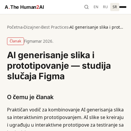
A
.
The Human
2
AI
EN
RU
SR
Početna
›
Dizajner
›
Best Practices
›
AI generisanje slika i prototipovanje — studija slučaja Figma
Članak
Figma
mar 2026.
AI generisanje slika i
prototipovanje — studija
slučaja Figma
O čemu je članak
Praktičan vodič za kombinovanje AI generisanja slika
sa interaktivnim prototipovanjem. AI slike se kreiraju
i ugrađuju u interaktivne prototipove za testiranje sa