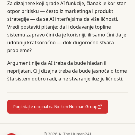
Za dizajnere koji grade AI funkcije, članak je koristan
otpor pritisku — često iz marketinga i produkt
strategije — da se AI interfejsima da više ličnosti.
Vredi postaviti pitanje: da li dodavanje topline
sistemu zapravo čini da je korisniji, ili samo čini da je
udobniji kratkoročno — dok dugoročno stvara
probleme?
Argument nije da AI treba da bude hladan ili
neprijatan. Cilj dizajna treba da bude jasnoća o tome
šta sistem dobro radi, a ne stvaranje iluzije ličnosti.
Pogledajte original na Nielsen Norman Group
© 2026 A. The Human2AI