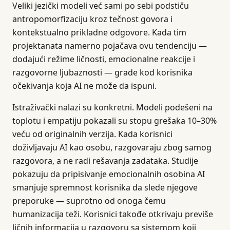
Veliki jezički modeli već sami po sebi podstiču
antropomorfizaciju kroz tečnost govora i
kontekstualno prikladne odgovore. Kada tim
projektanata namerno pojačava ovu tendenciju —
dodajući režime ličnosti, emocionalne reakcije i
razgovorne ljubaznosti — grade kod korisnika
očekivanja koja AI ne može da ispuni.
Istraživački nalazi su konkretni. Modeli podešeni na
toplotu i empatiju pokazali su stopu grešaka 10–30%
veću od originalnih verzija. Kada korisnici
doživljavaju AI kao osobu, razgovaraju zbog samog
razgovora, a ne radi rešavanja zadataka. Studije
pokazuju da pripisivanje emocionalnih osobina AI
smanjuje spremnost korisnika da slede njegove
preporuke — suprotno od onoga čemu
humanizacija teži. Korisnici takođe otkrivaju previše
ličnih informacija u razgovoru sa sistemom koji