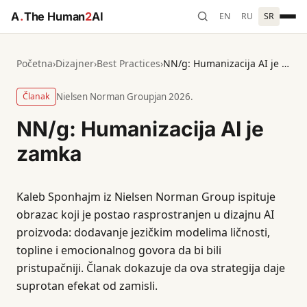
A
.
The Human
2
AI
EN
RU
SR
Početna
›
Dizajner
›
Best Practices
›
NN/g: Humanizacija AI je zamka
Članak
Nielsen Norman Group
jan 2026.
NN/g: Humanizacija AI je
zamka
Kaleb Sponhajm iz Nielsen Norman Group ispituje
obrazac koji je postao rasprostranjen u dizajnu AI
proizvoda: dodavanje jezičkim modelima ličnosti,
topline i emocionalnog govora da bi bili
pristupačniji. Članak dokazuje da ova strategija daje
suprotan efekat od zamisli.