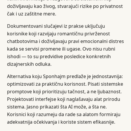
doživljavaju kao živog, stvarajući rizike po privatnost
čak i uz zaštitne mere.
Dokumentovani slučajevi iz prakse uključuju
korisnike koji razvijaju romantičnu privrženost
chatbotovima i doživljavaju pravi emocionalni distres
kada se servisi promene ili ugase. Ovo nisu rubni
ishodi — to su predvidive posledice konkretnih
dizajnerskih odluka.
Alternativa koju Sponhajm predlaže je jednostavnija:
optimizovati za praktičnu korisnost. Pisati sistemske
promptove koji prioritizuju tačnost, a ne ljubaznost.
Projektovati interfejse koji naglašavaju alat prirodu
sistema. Jasno prikazati šta AI može, a šta ne.
Korisnici koji razumeju da rade sa alatom formiraju
adekvatnija očekivanja i koriste sistem efikasnije.