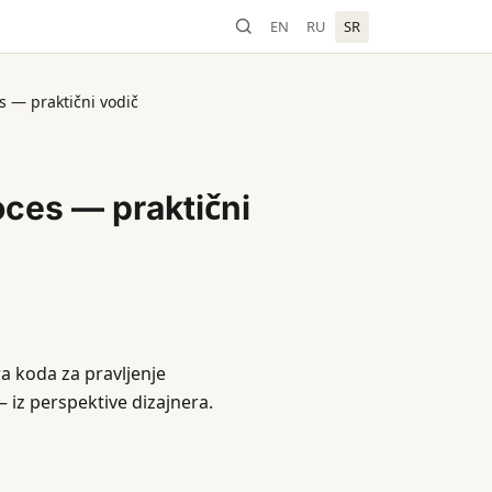
EN
RU
SR
s — praktični vodič
oces — praktični
a koda za pravljenje
 iz perspektive dizajnera.