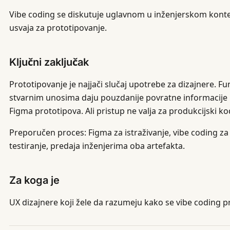
Vibe coding se diskutuje uglavnom u inženjerskom konteks
usvaja za prototipovanje.
Ključni zaključak
Prototipovanje je najjači slučaj upotrebe za dizajnere. Fu
stvarnim unosima daju pouzdanije povratne informacije pr
Figma prototipova. Ali pristup ne valja za produkcijski ko
Preporučen proces: Figma za istraživanje, vibe coding za
testiranje, predaja inženjerima oba artefakta.
Za koga je
UX dizajnere koji žele da razumeju kako se vibe coding pr