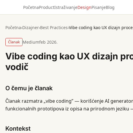
Početna
Product
Istraživanje
Design
Pisanje
Blog
Početna
›
Dizajner
›
Best Practices
›
Vibe coding kao UX dizajn proce
Članak
Medium
feb 2026.
Vibe coding kao UX dizajn pr
vodič
O čemu je članak
Članak razmatra „vibe coding” — korišćenje AI generator
funkcionalnih prototipova iz opisa na prirodnom jeziku —
Kontekst