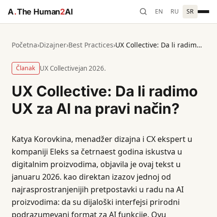
A
.
The Human
2
AI
EN
RU
SR
Početna
›
Dizajner
›
Best Practices
›
UX Collective: Da li radimo UX za AI na pravi način?
Članak
UX Collective
jan 2026.
UX Collective: Da li radimo
UX za AI na pravi način?
Katya Korovkina, menadžer dizajna i CX ekspert u
kompaniji Eleks sa četrnaest godina iskustva u
digitalnim proizvodima, objavila je ovaj tekst u
januaru 2026. kao direktan izazov jednoj od
najrasprostranjenijih pretpostavki u radu na AI
proizvodima: da su dijaloški interfejsi prirodni
podrazumevani format za AI funkcije. Ovu