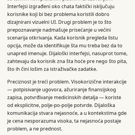
Interfejsi izgrađeni oko chata faktički isključuju
korisnike koji bi bez problema koristili dobro
dizajnirani vizuelni UI. Drugi problem je to što
prepoznavanje nadmašuje prisećanje u većini
scenarija otkrivanja. Kada korisnik pregleda listu
opcija, može da identifikuje šta mu treba bez da to
unapred imenuje. Dijaloški interfejsi, nasuprot tome,
zahtevaju da korisnik zna šta hoće pre nego što pita,
što ih čini lošim za istraživačke zadatke.
Preciznost je treći problem. Visokorizične interakcije
— potpisivanje ugovora, ažuriranje finansijskog
zapisa, potvrđivanje medicinskih detalja — koriste
od eksplicitne, polje-po-polje potvrde. Dijaloška
komunikacija stvara nejasnoće, a u kontekstima gde
je cena nesporazuma visoka, ta nejasnoća postaje
problem, a ne prednost.