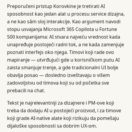
Preporučeni pristup Korovkine je tretirati AI
sposobnost kao jedan alat u procesu service dizajna,
a ne kao sâm sloj interakcije. Kao argument navodi
stopu usvajanja Microsoft 365 Copilota u Fortune
500 kompanijama: AI stvara najveću vrednost kada
unapređuje postojeći radni tok, a ne kada zamenjuje
poznati interfejs oko njega. Timovi koji rade ovo
mapiranje — utvrđujući gde u korisničkom putu AI
zaista smanjuje trenje, a gde tradicionalni UI bolje
obavlja posao — dosledno izveštavaju o višem
zadovoljstvu od timova koji su od početka sve
prebacili na chat.
Tekst je najrelevantniji za dizajnere i PM-ove koji
treba da dodaju AI u postojeći proizvod, i za timove
koji grade AI-native alate koji rizikuju da pomešaju
dijaloške sposobnosti sa dobrim UX-om.