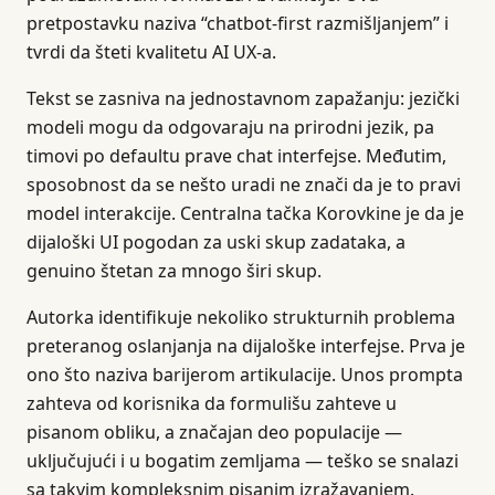
pretpostavku naziva “chatbot-first razmišljanjem” i
tvrdi da šteti kvalitetu AI UX-a.
Tekst se zasniva na jednostavnom zapažanju: jezički
modeli mogu da odgovaraju na prirodni jezik, pa
timovi po defaultu prave chat interfejse. Međutim,
sposobnost da se nešto uradi ne znači da je to pravi
model interakcije. Centralna tačka Korovkine je da je
dijaloški UI pogodan za uski skup zadataka, a
genuino štetan za mnogo širi skup.
Autorka identifikuje nekoliko strukturnih problema
preteranog oslanjanja na dijaloške interfejse. Prva je
ono što naziva barijerom artikulacije. Unos prompta
zahteva od korisnika da formulišu zahteve u
pisanom obliku, a značajan deo populacije —
uključujući i u bogatim zemljama — teško se snalazi
sa takvim kompleksnim pisanim izražavanjem.