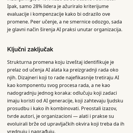
Ipak, samo 28% lidera je ažuriralo kriterijume
evaluacije i kompenzacije kako bi odrazilo ove
promene. Peer učenje, a ne smernice odozgo, sada
je glavni način širenja AI praksi unutar organizacija.
Ključni zaključak
Strukturna promena koju izveštaj identifikuje je
prelaz od učenja AI alata ka preizgradnji rada oko
njih. Dizajneri koji to rade najefikasnije tretiraju AI
kao komponentu svog procesa rada, a ne kao
nadogradnju jednog koraka: odlučuju koji zadaci
imaju koristi od AI generacije, koji zahtevaju ljudsku
prosudbu i kako ih kombinovati. Preostali izazov,
tvrde autori, je organizacioni — alati i prakse su
evoluirali brže od upravljačkih okvira koji treba da ih
vrednuju i nagrađuju.