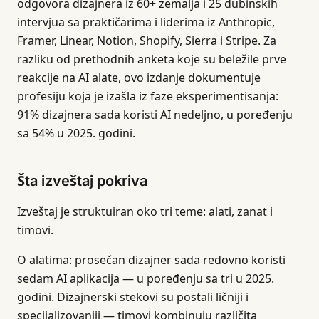
odgovora dizajnera iz 60+ zemalja i 25 dubinskih
intervjua sa praktičarima i liderima iz Anthropic,
Framer, Linear, Notion, Shopify, Sierra i Stripe. Za
razliku od prethodnih anketa koje su beležile prve
reakcije na AI alate, ovo izdanje dokumentuje
profesiju koja je izašla iz faze eksperimentisanja:
91% dizajnera sada koristi AI nedeljno, u poređenju
sa 54% u 2025. godini.
Šta izveštaj pokriva
Izveštaj je struktuiran oko tri teme: alati, zanat i
timovi.
O alatima: prosečan dizajner sada redovno koristi
sedam AI aplikacija — u poređenju sa tri u 2025.
godini. Dizajnerski stekovi su postali ličniji i
specijalizovaniji — timovi kombinuju različita