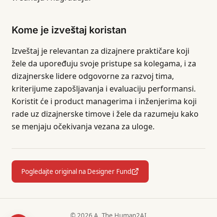
Kome je izveštaj koristan
Izveštaj je relevantan za dizajnere praktičare koji
žele da upoređuju svoje pristupe sa kolegama, i za
dizajnerske lidere odgovorne za razvoj tima,
kriterijume zapošljavanja i evaluaciju performansi.
Koristit će i product managerima i inženjerima koji
rade uz dizajnerske timove i žele da razumeju kako
se menjaju očekivanja vezana za uloge.
Pogledajte original na Designer Fund
© 2026 A. The Human2AI