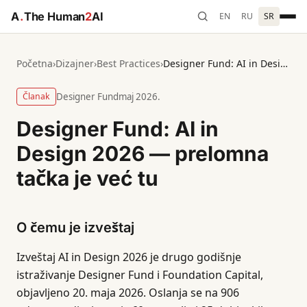
A
.
The Human
2
AI
EN
RU
SR
Početna
›
Dizajner
›
Best Practices
›
Designer Fund: AI in Design 2026 — prelomna tačka je već tu
Članak
Designer Fund
maj 2026.
Designer Fund: AI in
Design 2026 — prelomna
tačka je već tu
O čemu je izveštaj
Izveštaj AI in Design 2026 je drugo godišnje
istraživanje Designer Fund i Foundation Capital,
objavljeno 20. maja 2026. Oslanja se na 906