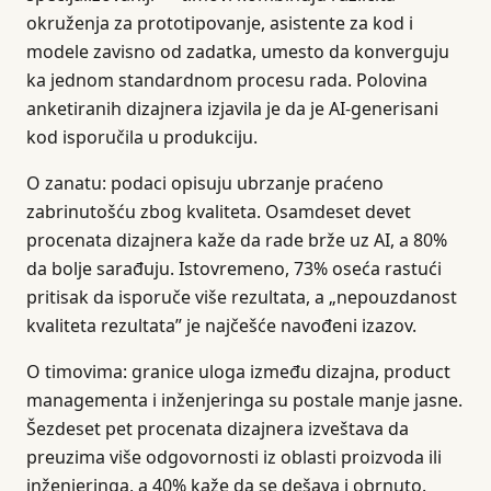
okruženja za prototipovanje, asistente za kod i
modele zavisno od zadatka, umesto da konverguju
ka jednom standardnom procesu rada. Polovina
anketiranih dizajnera izjavila je da je AI-generisani
kod isporučila u produkciju.
O zanatu: podaci opisuju ubrzanje praćeno
zabrinutošću zbog kvaliteta. Osamdeset devet
procenata dizajnera kaže da rade brže uz AI, a 80%
da bolje sarađuju. Istovremeno, 73% oseća rastući
pritisak da isporuče više rezultata, a „nepouzdanost
kvaliteta rezultata” je najčešće navođeni izazov.
O timovima: granice uloga između dizajna, product
managementa i inženjeringa su postale manje jasne.
Šezdeset pet procenata dizajnera izveštava da
preuzima više odgovornosti iz oblasti proizvoda ili
inženjeringa, a 40% kaže da se dešava i obrnuto.