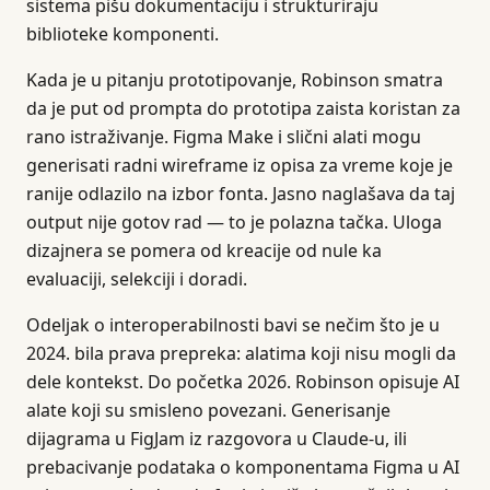
sistema pišu dokumentaciju i strukturiraju
biblioteke komponenti.
Kada je u pitanju prototipovanje, Robinson smatra
da je put od prompta do prototipa zaista koristan za
rano istraživanje. Figma Make i slični alati mogu
generisati radni wireframe iz opisa za vreme koje je
ranije odlazilo na izbor fonta. Jasno naglašava da taj
output nije gotov rad — to je polazna tačka. Uloga
dizajnera se pomera od kreacije od nule ka
evaluaciji, selekciji i doradi.
Odeljak o interoperabilnosti bavi se nečim što je u
2024. bila prava prepreka: alatima koji nisu mogli da
dele kontekst. Do početka 2026. Robinson opisuje AI
alate koji su smisleno povezani. Generisanje
dijagrama u FigJam iz razgovora u Claude-u, ili
prebacivanje podataka o komponentama Figma u AI