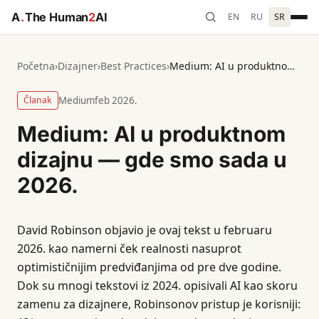
A
.
The Human
2
AI
EN
RU
SR
Početna
›
Dizajner
›
Best Practices
›
Medium: AI u produktnom dizajnu — gde smo sada u 2026.
Članak
Medium
feb 2026.
Medium: AI u produktnom
dizajnu — gde smo sada u
2026.
David Robinson objavio je ovaj tekst u februaru
2026. kao namerni ček realnosti nasuprot
optimističnijim predviđanjima od pre dve godine.
Dok su mnogi tekstovi iz 2024. opisivali AI kao skoru
zamenu za dizajnere, Robinsonov pristup je korisniji: