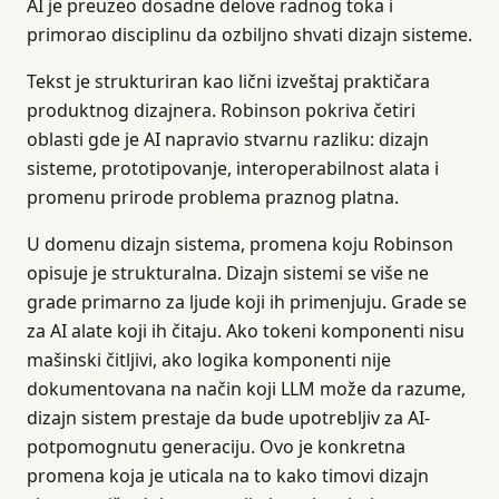
AI je preuzeo dosadne delove radnog toka i
primorao disciplinu da ozbiljno shvati dizajn sisteme.
Tekst je strukturiran kao lični izveštaj praktičara
produktnog dizajnera. Robinson pokriva četiri
oblasti gde je AI napravio stvarnu razliku: dizajn
sisteme, prototipovanje, interoperabilnost alata i
promenu prirode problema praznog platna.
U domenu dizajn sistema, promena koju Robinson
opisuje je strukturalna. Dizajn sistemi se više ne
grade primarno za ljude koji ih primenjuju. Grade se
za AI alate koji ih čitaju. Ako tokeni komponenti nisu
mašinski čitljivi, ako logika komponenti nije
dokumentovana na način koji LLM može da razume,
dizajn sistem prestaje da bude upotrebljiv za AI-
potpomognutu generaciju. Ovo je konkretna
promena koja je uticala na to kako timovi dizajn