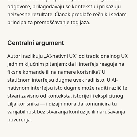
odgovore, prilagođavaju se kontekstu i prikazuju
neizvesne rezultate. Članak predlaže rečnik i sedam
principa za premošćavanje tog jaza.
Centralni argument
Autori razlikuju „AI-nativni UX” od tradicionalnog UX
jednim ključnim pitanjem: da li interfejs reaguje na
fiksne komande ili na namere korisnika? U
statičnom interfejsu dugme uvek radi isto. U AI-
nativnom interfejsu isto dugme može raditi različite
stvari zavisno od konteksta, istorije ili eksplicitnog
cilja korisnika — i dizajn mora da komunicira tu
varijabilnost bez stvaranja konfuzije ili narušavanja
poverenja.