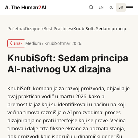
A
.
The Human
2
AI
EN
RU
SR
Početna
›
Dizajner
›
Best Practices
›
KnubiSoft: Sedam principa AI-nativnog UX dizajna
Članak
Medium / KnubiSoft
mar 2026.
KnubiSoft: Sedam principa
AI-nativnog UX dizajna
KnubiSoft, kompanija za razvoj proizvoda, objavila je
ovaj praktičan vodič u martu 2026. kako bi
premostila jaz koji su identifikovali u načinu na koji
većina timova razmišlja o AI proizvodima: proces
dizajniranja ne prati interfejse koji se prave. Većina
timova i dalje crta fiksne ekrane za poznata stanja,
dok proizvodi koje isporučuju dinamički generišu