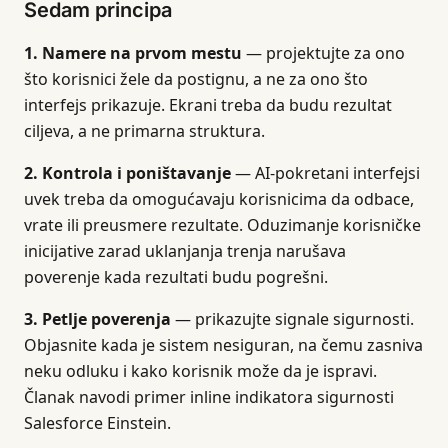
Sedam principa
1. Namere na prvom mestu
— projektujte za ono
što korisnici žele da postignu, a ne za ono što
interfejs prikazuje. Ekrani treba da budu rezultat
ciljeva, a ne primarna struktura.
2. Kontrola i poništavanje
— AI-pokretani interfejsi
uvek treba da omogućavaju korisnicima da odbace,
vrate ili preusmere rezultate. Oduzimanje korisničke
inicijative zarad uklanjanja trenja narušava
poverenje kada rezultati budu pogrešni.
3. Petlje poverenja
— prikazujte signale sigurnosti.
Objasnite kada je sistem nesiguran, na čemu zasniva
neku odluku i kako korisnik može da je ispravi.
Članak navodi primer inline indikatora sigurnosti
Salesforce Einstein.