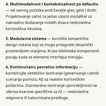
4. Multimodalnost i kontekstualnost po defaultu
— od samog početka podržavajte glas, gest i dodir.
Projektovanje samo za jedan ulazni modalitet uz
naknadno dodavanje ostalih stvara nedosledna
korisničksa iskustva.
5. Modularne sisteme
— koristite semantičke
design tokene koji se mogu prilagoditi dinamički
promenljivim stanjima. Krute biblioteke komponenti
pucaju kada se elementi interfejsa menjaju.
6. Kontinuiranu povratnu informaciju
—
kombinujte sintetičko testiranje (generisanje rubnih
scenarija pomoću AI) sa realnim korisničkim
podacima. Standardno testiranje upotrebljivosti ne
otkriva kvarove specifične za AI — nedosledne
odgovore ili halucinisane predloge.