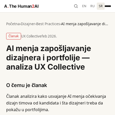
A
.
The Human
2
AI
EN
RU
SR
Početna
›
Dizajner
›
Best Practices
›
AI menja zapošljavanje dizajnera i portfolije — analiza UX Collective
Članak
UX Collective
feb 2026.
AI menja zapošljavanje
dizajnera i portfolije —
analiza UX Collective
O čemu je članak
Članak analizira kako usvajanje AI menja očekivanja
dizajn timova od kandidata i šta dizajneri treba da
pokažu u portfolijima.