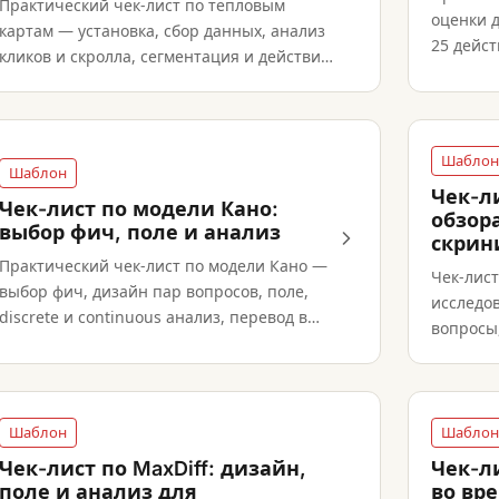
Практический чек-лист по тепловым
оценки 
картам — установка, сбор данных, анализ
25 дейст
кликов и скролла, сегментация и действия
ревью, к
после релиза.
Шаблон
Шаблон
Чек-л
Чек-лист по модели Кано:
обзора
выбор фич, поле и анализ
скрини
Практический чек-лист по модели Кано —
Чек-лист
выбор фич, дизайн пар вопросов, поле,
исследо
discrete и continuous анализ, перевод в
вопросы,
роадмап-решения.
структур
синтез и
Шаблон
Шаблон
Чек-лист по MaxDiff: дизайн,
Чек-ли
поле и анализ для
во вр