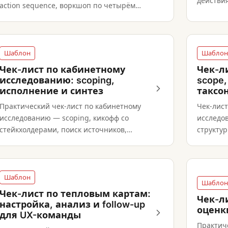
действия
action sequence, воркшоп по четырём
проверк
вопросам и приоритизированный список
финальн
фиксов.
Шаблон
Шаблон
Чек-лист по кабинетному
Чек-л
исследованию: scoping,
scope
исполнение и синтез
таксо
Практический чек-лист по кабинетному
Чек-лист
исследованию — scoping, кикофф со
исследов
стейкхолдерами, поиск источников,
структу
оценка достоверности, синтез и
таксоном
верификация.
действи
Шаблон
Шаблон
Чек-лист по тепловым картам:
Чек-л
настройка, анализ и follow-up
оценк
для UX-команды
Практич