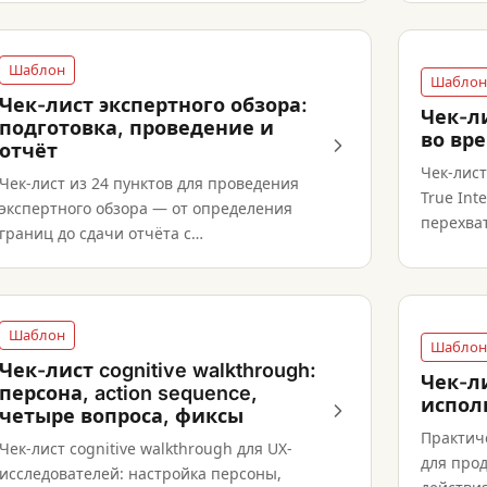
определений job.
Шаблон
Шаблон
Чек-лист экспертного обзора:
Чек-ли
подготовка, проведение и
во вр
отчёт
Чек-лист
Чек-лист из 24 пунктов для проведения
True Int
экспертного обзора — от определения
перехва
границ до сдачи отчёта с
бенчмар
приоритизированными рекомендациями.
Шаблон
Шаблон
Чек-лист cognitive walkthrough:
Чек-л
персона, action sequence,
испол
четыре вопроса, фиксы
Практич
Чек-лист cognitive walkthrough для UX-
для прод
исследователей: настройка персоны,