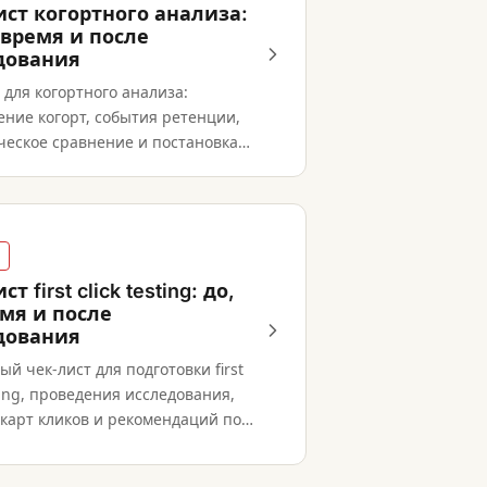
ист когортного анализа:
 время и после
дования
 для когортного анализа:
ние когорт, события ретенции,
ческое сравнение и постановка
т first click testing: до,
емя и после
дования
й чек-лист для подготовки first
sting, проведения исследования,
 карт кликов и рекомендаций по