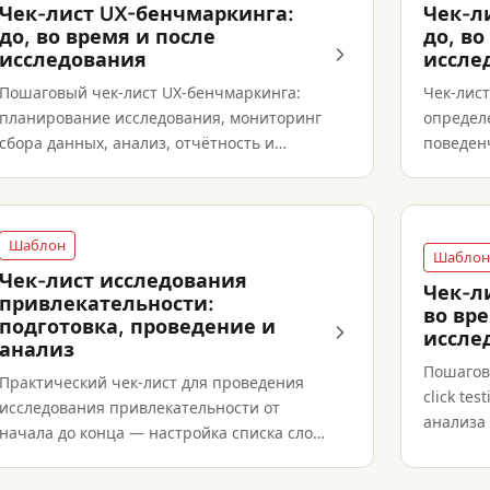
Чек-лист UX-бенчмаркинга:
Чек-л
до, во время и после
до, во
исследования
иссле
Пошаговый чек-лист UX-бенчмаркинга:
Чек-лист
планирование исследования, мониторинг
определе
сбора данных, анализ, отчётность и
поведен
документирование для повторения.
целей.
Шаблон
Шаблон
Чек-лист исследования
Чек-лис
привлекательности:
во вр
подготовка, проведение и
иссле
анализ
Пошаговы
Практический чек-лист для проведения
click te
исследования привлекательности от
анализа
начала до конца — настройка списка слов,
дизайну.
набор участников, сбор данных и
подготовка отчёта.