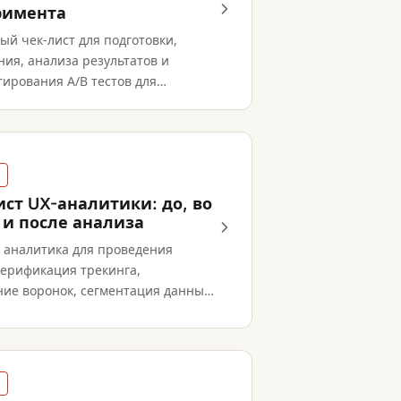
римента
й чек-лист для подготовки,
ия, анализа результатов и
ирования A/B тестов для
х экспериментов.
ист UX-аналитики: до, во
 и после анализа
т аналитика для проведения
верификация трекинга,
ние воронок, сегментация данных,
и и отчётность.