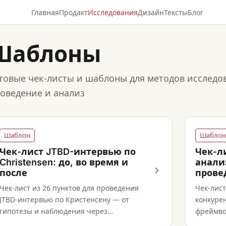
Главная
Продакт
Исследования
Дизайн
Тексты
Блог
Шаблоны
товые чек-листы и шаблоны для методов исследо
оведение и анализ
Шаблон
Шаблон
Чек-лист JTBD-интервью по
Чек-л
Christensen: до, во время и
анали
после
прове
Чек-лист из 26 пунктов для проведения
Чек-лист
JTBD-интервью по Кристенсену — от
конкурен
гипотезы и наблюдения через
фреймво
исследование трёх измерений до синтеза
рекомен