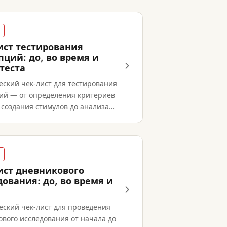
ист тестирования
пций: до, во время и
теста
еский чек-лист для тестирования
ий — от определения критериев
 создания стимулов до анализа
атов и принятия решения go/no-
ист дневникового
ования: до, во время и
еский чек-лист для проведения
ового исследования от начала до