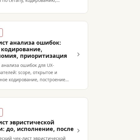
 по сетапу, кодированию,
е надёжности, синтезу и
ому брифу.
ист анализа ошибок:
, кодирование,
номия, приоритизация
 анализа ошибок для UX-
ателей: scope, открытое и
рное кодирование, построение
ии, оценка severity и план
й.
ист эвристической
и: до, исполнение, после
еский чек-лист эвристической