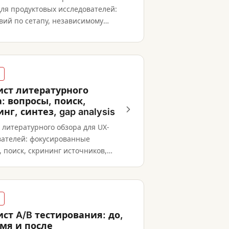
для продуктовых исследователей:
вий по сетапу, независимому
онсолидации и action plan.
ист литературного
: вопросы, поиск,
нг, синтез, gap analysis
 литературного обзора для UX-
вателей: фокусированные
 поиск, скрининг источников,
ная экстракция, тематический
 gap analysis.
ст A/B тестирования: до,
емя и после