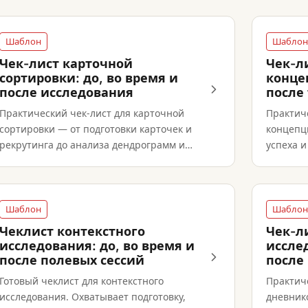
Шаблон
Шаблон
Чек-лист карточной
Чек-л
сортировки: до, во время и
конце
после исследования
после 
Практический чек-лист для карточной
Практич
сортировки — от подготовки карточек и
концепц
рекрутинга до анализа дендрограмм и
успеха и
валидации через tree testing.
результ
go.
Шаблон
Шаблон
Чеклист контекстного
Чек-л
исследования: до, во время и
исслед
после полевых сессий
после
Готовый чеклист для контекстного
Практич
исследования. Охватывает подготовку,
дневник