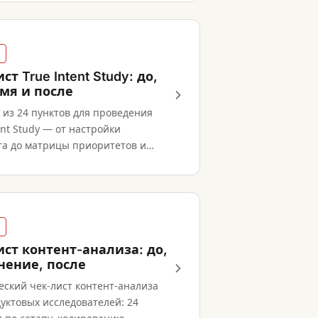
ст True Intent Study: до,
емя и после
 из 24 пунктов для проведения
ent Study — от настройки
та до матрицы приоритетов и
кинга.
ист контент-анализа: до,
нение, после
еский чек-лист контент-анализа
уктовых исследователей: 24