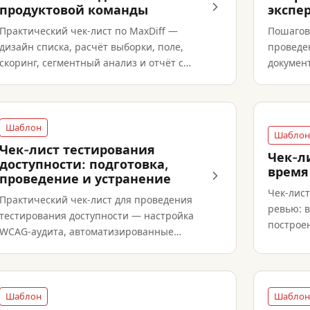
продуктовой команды
экспе
Практический чек-лист по MaxDiff —
Пошаговы
дизайн списка, расчёт выборки, поле,
проведен
скоринг, сегментный анализ и отчёт с
документ
рекомендациями.
надёжны
Шаблон
Шаблон
Чек-лист тестирования
Чек-л
доступности: подготовка,
время
проведение и устранение
Чек-лис
Практический чек-лист для проведения
ревью: 
тестирования доступности — настройка
построе
WCAG-аудита, автоматизированные
аномали
сканирования, ручной обзор,
тестирование с людьми с инвалидностью.
Шаблон
Шаблон