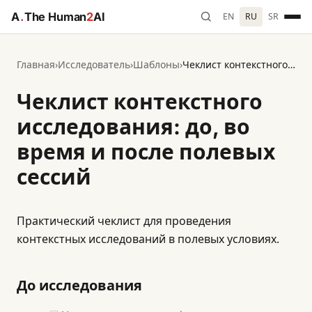
A
.
The Human
2
AI
EN
RU
SR
Главная
›
Исследователь
›
Шаблоны
›
Чеклист контекстного исследования: до, во время и после полевых сессий
Чеклист контекстного
исследования: до, во
время и после полевых
сессий
Практический чеклист для проведения
контекстных исследований в полевых условиях.
До исследования