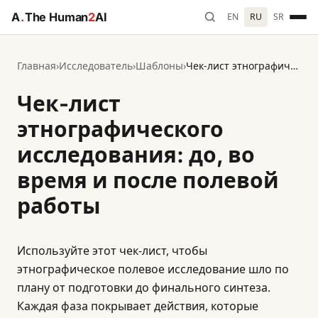
A
.
The Human
2
AI
EN
RU
SR
Главная
›
Исследователь
›
Шаблоны
›
Чек-лист этнографического исследования: до, во время и после полевой работы
Чек-лист
этнографического
исследования: до, во
время и после полевой
работы
Используйте этот чек-лист, чтобы
этнографическое полевое исследование шло по
плану от подготовки до финального синтеза.
Каждая фаза покрывает действия, которые