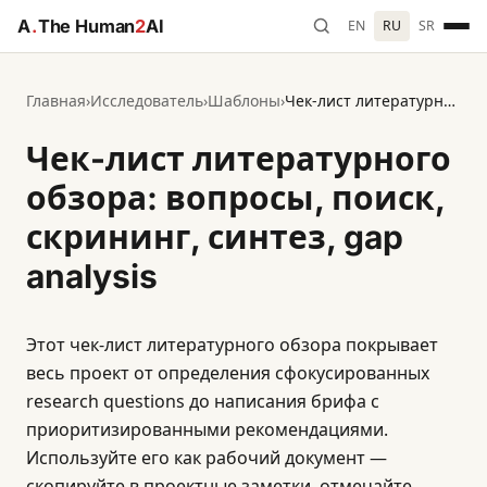
A
.
The Human
2
AI
EN
RU
SR
Главная
›
Исследователь
›
Шаблоны
›
Чек-лист литературного обзора: вопросы, поиск, скрининг, синтез, gap analysis
Чек-лист литературного
обзора: вопросы, поиск,
скрининг, синтез, gap
analysis
Этот чек-лист литературного обзора покрывает
весь проект от определения сфокусированных
research questions до написания брифа с
приоритизированными рекомендациями.
Используйте его как рабочий документ —
скопируйте в проектные заметки, отмечайте