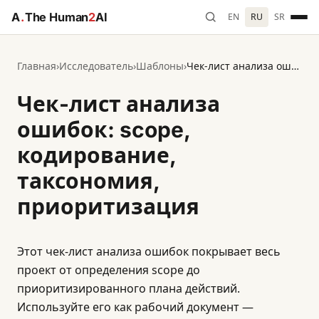
A
.
The Human
2
AI
EN
RU
SR
Главная
›
Исследователь
›
Шаблоны
›
Чек-лист анализа ошибок: scope, кодирование, таксономия, приоритизация
Чек-лист анализа
ошибок: scope,
кодирование,
таксономия,
приоритизация
Этот чек-лист анализа ошибок покрывает весь
проект от определения scope до
приоритизированного плана действий.
Используйте его как рабочий документ —