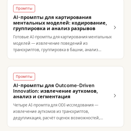
Промпты
AI-промпты для картирования
ментальных моделей: кодирование,
группировка и анализ разрывов
Готовые AI-промпты для картирования ментальных
моделей — извлечение поведений из
транскриптов, группировка в башни, анализ
разрывов и синтез паттернов.
Промпты
AI-промпты для Outcome-Driven
Innovation: извлечение ауткомов,
анализ и сегментация
Четыре AI-промпта для ODI-исследования —
извлечение ауткомов из транскриптов,
дедупликация, расчёт оценок возможностей,
профилирование сегментов.