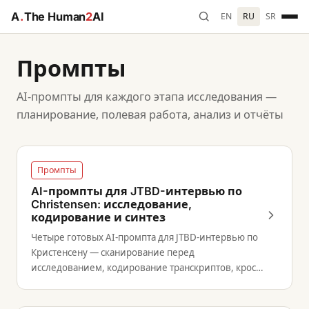
A
.
The Human
2
AI
EN
RU
SR
Промпты
AI-промпты для каждого этапа исследования —
планирование, полевая работа, анализ и отчёты
Промпты
AI-промпты для JTBD-интервью по
Christensen: исследование,
кодирование и синтез
Четыре готовых AI-промпта для JTBD-интервью по
Кристенсену — сканирование перед
исследованием, кодирование транскриптов, кросс-
интервью синтез и валидация.