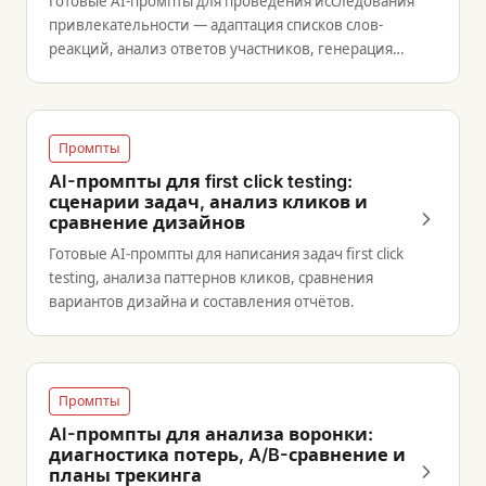
Готовые AI-промпты для проведения исследования
привлекательности — адаптация списков слов-
реакций, анализ ответов участников, генерация
сравнительных отчётов и перевод для кросс-
культурных исследований.
Промпты
AI-промпты для first click testing:
сценарии задач, анализ кликов и
сравнение дизайнов
Готовые AI-промпты для написания задач first click
testing, анализа паттернов кликов, сравнения
вариантов дизайна и составления отчётов.
Промпты
AI-промпты для анализа воронки:
диагностика потерь, A/B-сравнение и
планы трекинга