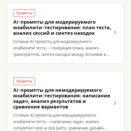
Промпты
AI-промпты для модерируемого
юзабилити-тестирования: план теста,
анализ сессий и синтез находок
Готовые AI-промпты для модерируемого
юзабилити-теста — генерация плана, анализ
транскриптов, синтез находок между сессиями и
отчёт для стейкхолдеров.
Промпты
AI-промпты для немодерируемого
юзабилити-тестирования: написание
задач, анализ результатов и
сравнение вариантов
Готовые AI-промпты для немодерируемого
юзабилити-теста — написание задач, анализ
completion rates и click paths, сравнение дизайн-