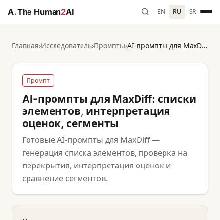
A
.
The Human
2
AI
EN
RU
SR
Главная
›
Исследователь
›
Промпты
›
AI-промпты для MaxDiff: списки элементов, интерпретация оценок, сегменты
Промпт
AI-промпты для MaxDiff: списки
элементов, интерпретация
оценок, сегменты
Готовые AI-промпты для MaxDiff —
генерация списка элементов, проверка на
перекрытия, интерпретация оценок и
сравнение сегментов.