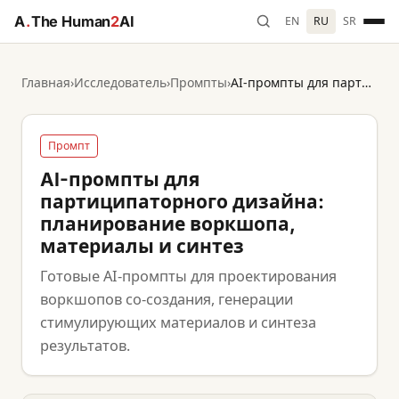
A
.
The Human
2
AI
EN
RU
SR
Главная
›
Исследователь
›
Промпты
›
AI-промпты для партиципаторного дизайна: планирование воркшопа, материалы и синтез
Промпт
AI-промпты для
партиципаторного дизайна:
планирование воркшопа,
материалы и синтез
Готовые AI-промпты для проектирования
воркшопов со-создания, генерации
стимулирующих материалов и синтеза
результатов.