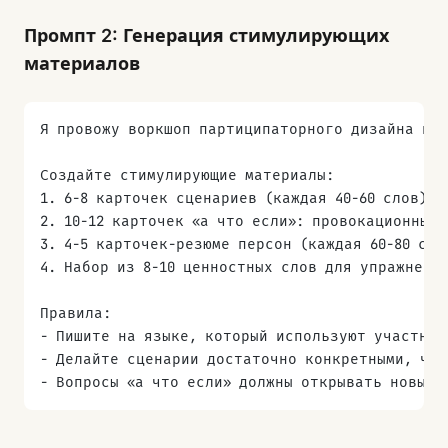
Для каждой активности укажите:
Промпт 2: Генерация стимулирующих
- Цель и что она производит
материалов
- Пошаговые инструкции для фасилитатора
- Необходимые материалы (физические или цифров
- Советы по управлению групповой динамикой
Я провожу воркшоп партиципаторного дизайна по 
- Тайминг
Создайте стимулирующие материалы:
1. 6-8 карточек сценариев (каждая 40-60 слов):
2. 10-12 карточек «а что если»: провокационные
3. 4-5 карточек-резюме персон (каждая 60-80 сл
4. Набор из 8-10 ценностных слов для упражнени
Правила:
- Пишите на языке, который используют участник
- Делайте сценарии достаточно конкретными, что
- Вопросы «а что если» должны открывать новые 