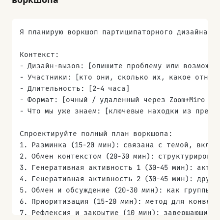
Я планирую воркшоп партиципаторного дизайна.
Контекст:
- Дизайн-вызов: [опишите проблему или возможно
- Участники: [кто они, сколько их, какое отнош
- Длительность: [2-4 часа]
- Формат: [очный / удалённый через Zoom+Miro / 
- Что мы уже знаем: [ключевые находки из предш
Спроектируйте полный план воркшопа:
1. Разминка (15-20 мин): связана с темой, вклю
2. Обмен контекстом (20-30 мин): структурирова
3. Генеративная активность 1 (30-45 мин): акти
4. Генеративная активность 2 (30-45 мин): друг
5. Обмен и обсуждение (20-30 мин): как группы 
6. Приоритизация (15-20 мин): метод для конвер
7. Рефлексия и закрытие (10 мин): завершающие 