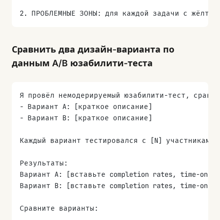
2. ПРОБЛЕМНЫЕ ЗОНЫ: для каждой задачи с жёлтым
3. ТЕМЫ ОТКРЫТЫХ ОТВЕТОВ: закодируйте все откр
Сравнить два дизайн-варианта по
4. ИНТЕРПРЕТАЦИЯ SUS: переведите балл SUS в бу
данным A/B юзабилити-теста
5. ПРИОРИТИЗИРОВАННЫЕ РЕКОМЕНДАЦИИ: топ 3-5 де
Я провёл немодерируемый юзабилити-тест, сравни
- Вариант A: [краткое описание]
- Вариант B: [краткое описание]
Каждый вариант тестировался с [N] участниками 
Результаты:
Вариант A: [вставьте completion rates, time-on-t
Вариант B: [вставьте completion rates, time-on-t
Сравните варианты: