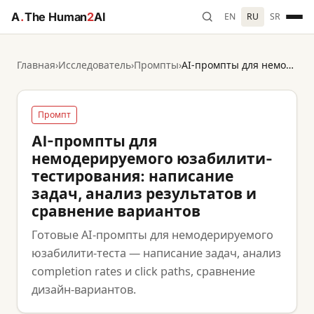
A
.
The Human
2
AI
EN
RU
SR
Главная
›
Исследователь
›
Промпты
›
AI-промпты для немодерируемого юзабилити-тестирования: написание задач, анализ результатов и сравнение вариантов
Промпт
AI-промпты для
немодерируемого юзабилити-
тестирования: написание
задач, анализ результатов и
сравнение вариантов
Готовые AI-промпты для немодерируемого
юзабилити-теста — написание задач, анализ
completion rates и click paths, сравнение
дизайн-вариантов.