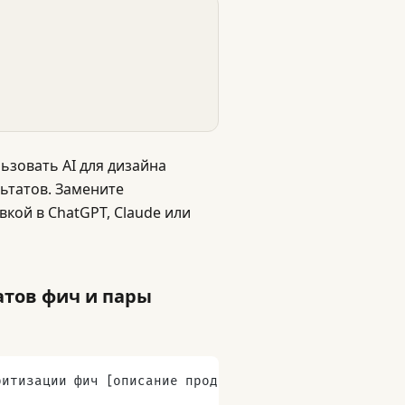
зовать AI для дизайна
ьтатов. Замените
вкой в ChatGPT, Claude или
атов фич и пары
ритизации фич [описание продукта]. Решение, на кото