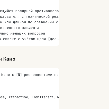
яющийся полярной противоположностью функционального
льзователя с технической реализацией
ом или длиной по сравнению с остальными
омеченного элемента
олько меньших вопросов
в списке с учётом цели [цель исследования]
ы Кано
 Кано с [N] респондентами на тему [тема]:
e, Attractive, Indifferent, Reverse, Questionable)