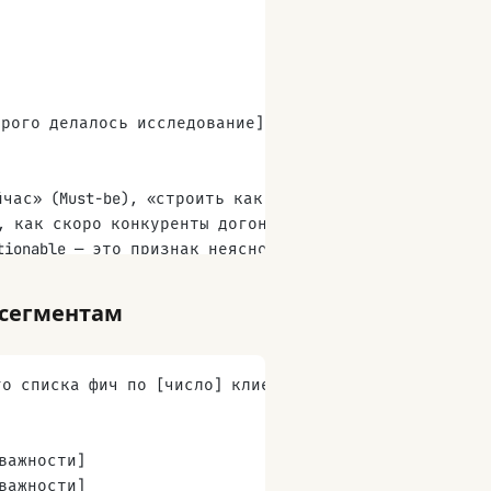
орого делалось исследование]
йчас» (Must-be), «строить как дифференциатор» (Perfo
и, как скоро конкуренты догонят и категория сдвинетс
tionable — это признак неясной формулировки
зка к runner-up (в пределах 10 п.п.) — назначение не
связывающий находки с контекстом решения
 сегментам
 3-5 для отбрасывания
го списка фич по [число] клиентским сегментам:
важности]
важности]