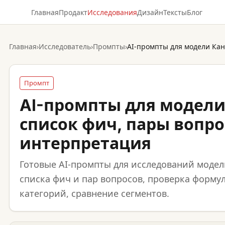
Главная
Продакт
Исследования
Дизайн
Тексты
Блог
Главная
›
Исследователь
›
Промпты
›
Промпт
AI-промпты для модели
список фич, пары вопро
интерпретация
Готовые AI-промпты для исследований модел
списка фич и пар вопросов, проверка форму
категорий, сравнение сегментов.