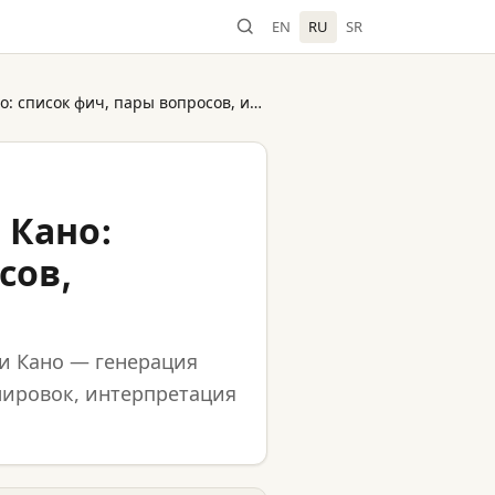
EN
RU
SR
AI-промпты для модели Кано: список фич, пары вопросов, интерпретация
 Кано:
сов,
и Кано — генерация
лировок, интерпретация