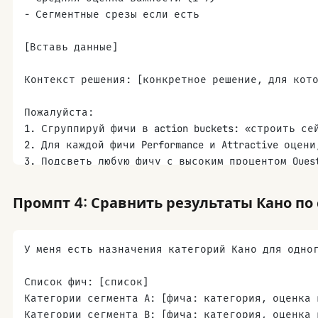
- Сегментные срезы если есть
[Вставь данные]
Контекст решения: [конкретное решение, для кот
Пожалуйста:
1. Сгруппируй фичи в action buckets: «строить се
2. Для каждой фичи Performance и Attractive оцен
3. Подсветь любую фичу с высоким процентом Ques
4. Помечай фичи, где доминирующая категория бли
5. Сделай draft executive summary в один абзац, 
Промпт 4: Сравнить результаты Кано по
6. Перечисли топ-3-5 фич для постройки и нижние
У меня есть назначения категорий Кано для одно
Список фич: [список]
Категории сегмента A: [фича: категория, оценка 
Категории сегмента B: [фича: категория, оценка 