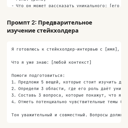
- Что он может рассказать уникального: [его эк
Сгенерируй персонализированный гайд:
Промпт 2: Предварительное
- 2-3 вопроса по каждой теме, адаптированных к
изучение стейкхолдера
- 1-2 уточняющих зонда для каждого вопроса
- Вступительный скрипт (представься, объясни ц
- Финальный вопрос: «С кем ещё мне стоит погов
Я готовлюсь к стейкхолдер-интервью с [имя], [р
Вопросы — открытые и разговорные. Избегай жарг
Что я уже знаю: [любой контекст]
Помоги подготовиться:
1. Предложи 5 вещей, которые стоит изучить до 
2. Определи 3 области, где его роль даёт уника
3. Составь 3 вопроса, которые покажут, что я п
4. Отметь потенциально чувствительные темы (ор
Тон уважительный и совместный. Вопросы должны 