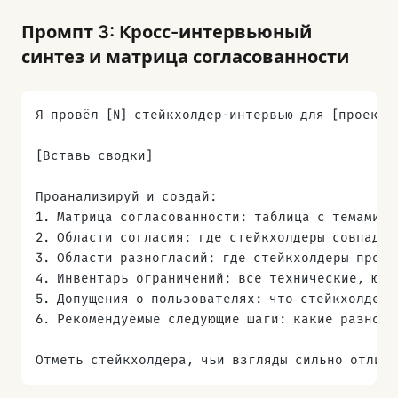
Промпт 3: Кросс-интервьюный
синтез и матрица согласованности
Я провёл [N] стейкхолдер-интервью для [проект]
[Вставь сводки]
Проанализируй и создай:
1. Матрица согласованности: таблица с темами (
2. Области согласия: где стейкхолдеры совпадаю
3. Области разногласий: где стейкхолдеры проти
4. Инвентарь ограничений: все технические, юри
5. Допущения о пользователях: что стейкхолдеры
6. Рекомендуемые следующие шаги: какие разногл
Отметь стейкхолдера, чьи взгляды сильно отлича