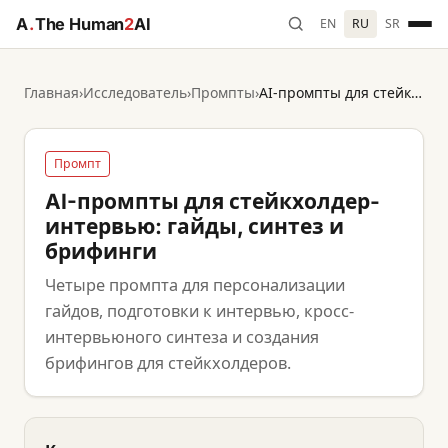
A
.
The Human
2
AI
EN
RU
SR
Главная
›
Исследователь
›
Промпты
›
AI-промпты для стейкхолдер-интервью: гайды, синтез и брифинги
Промпт
AI-промпты для стейкхолдер-
интервью: гайды, синтез и
брифинги
Четыре промпта для персонализации
гайдов, подготовки к интервью, кросс-
интервьюного синтеза и создания
брифингов для стейкхолдеров.