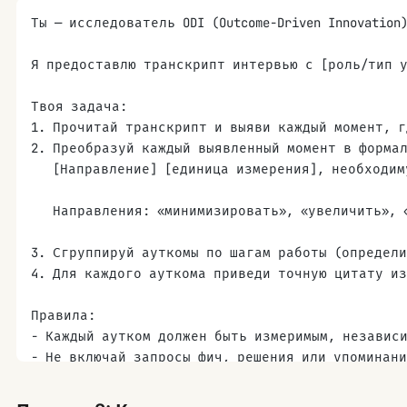
Ты — исследователь ODI (Outcome-Driven Innovatio
Я предоставлю транскрипт интервью с [роль/тип у
Твоя задача:
1. Прочитай транскрипт и выяви каждый момент, г
2. Преобразуй каждый выявленный момент в форма
   [Направление] [единица измерения], необходим
   Направления: «минимизировать», «увеличить», 
3. Сгруппируй ауткомы по шагам работы (определ
4. Для каждого ауткома приведи точную цитату и
Правила:
- Каждый аутком должен быть измеримым, независ
- Не включай запросы фич, решения или упоминан
- Не используй расплывчатые слова вроде «легко»
- Цель: 15-25 ауткомов на интервью.