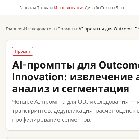
Главная
Продакт
Исследования
Дизайн
Тексты
Блог
Главная
›
Исследователь
›
Промпты
›
Промпт
AI-промпты для Outcom
Innovation: извлечение 
анализ и сегментация
Четыре AI-промпта для ODI-исследования — 
транскриптов, дедупликация, расчёт оценок
профилирование сегментов.