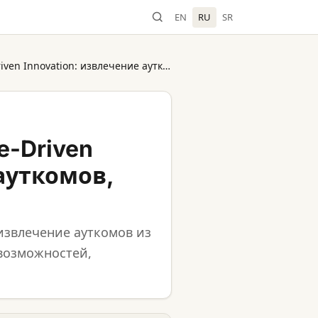
EN
RU
SR
AI-промпты для Outcome-Driven Innovation: извлечение ауткомов, анализ и сегментация
e-Driven
ауткомов,
извлечение ауткомов из
 возможностей,