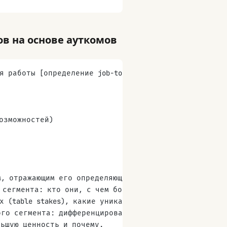
в на основе ауткомов
я работы [определение job-to-be-done]. Анализ выявил
озможностей)
м, отражающим его определяющую неудовлетворённую по
 сегмента: кто они, с чем борются, что им не важно,
х (table stakes), какие уникальны для конкретных се
ого сегмента: дифференцированная, дизраптивная или 
льшую ценность и почему.