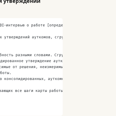
ия утверждений
DI-интервью о работе [определение job-to-be-done].
ых утверждений ауткомов, сгруппированных по интервь
бность разными словами. Сгруппируй их в кластеры.
дированное утверждение ауткома в стандартном форма
симые от решения, неизмеримые, расплывчатые или не
боты.
го консолидированных, ауткомов по каждому шагу.
вающих все шаги карты работы.