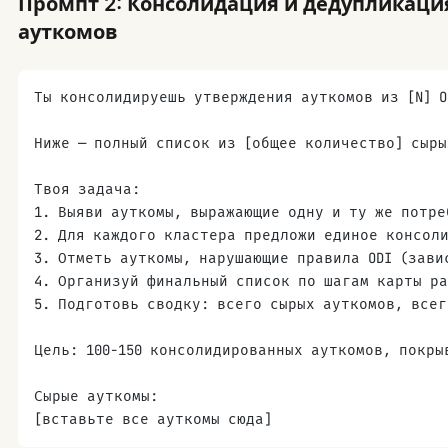
Промпт 2: Консолидация и дедупликац
ауткомов
Транскрипт:
[вставьте транскрипт сюда]
Ты консолидируешь утверждения ауткомов из [N] O
Ниже — полный список из [общее количество] сыр
Твоя задача:
1. Выяви ауткомы, выражающие одну и ту же потре
2. Для каждого кластера предложи единое консоли
3. Отметь ауткомы, нарушающие правила ODI (зави
4. Организуй финальный список по шагам карты ра
5. Подготовь сводку: всего сырых ауткомов, все
Цель: 100-150 консолидированных ауткомов, покры
Сырые ауткомы:
[вставьте все ауткомы сюда]