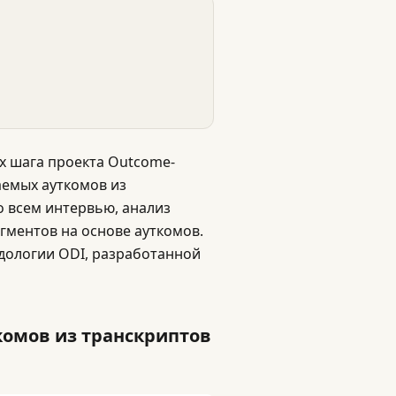
х шага проекта Outcome-
аемых ауткомов из
 всем интервью, анализ
гментов на основе ауткомов.
дологии ODI, разработанной
комов из транскриптов