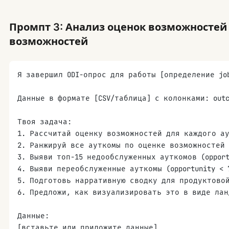
Промпт 3: Анализ оценок возможностей
возможностей
Я завершил ODI-опрос для работы [определение jo
Данные в формате [CSV/таблица] с колонками: outcom
Твоя задача:
1. Рассчитай оценку возможностей для каждого аут
2. Ранжируй все ауткомы по оценке возможностей 
3. Выяви топ-15 недообслуженных ауткомов (oppor
4. Выяви переобслуженные ауткомы (opportunity < 
5. Подготовь нарративную сводку для продуктово
6. Предложи, как визуализировать это в виде ла
Данные:
[вставьте или приложите данные]