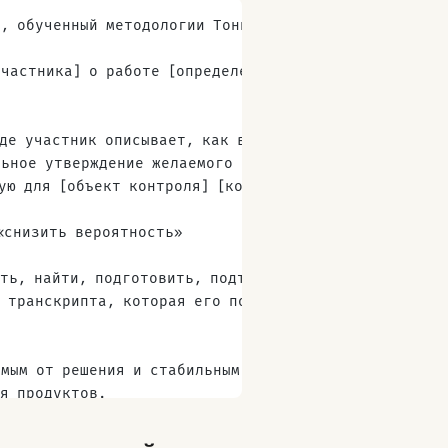
n), обученный методологии Тони Улвика.
частника] о работе [определение job-to-be-done].
де участник описывает, как выглядит успех, что мож
льное утверждение желаемого ауткома по этому формат
ую для [объект контроля] [контекстный уточнитель]
«снизить вероятность»
ить, найти, подготовить, подтвердить, выполнить, ко
з транскрипта, которая его подтверждает.
имым от решения и стабильным во времени.
ия продуктов.
, «лучше», «быстро» — укажи конкретно, что измеряет