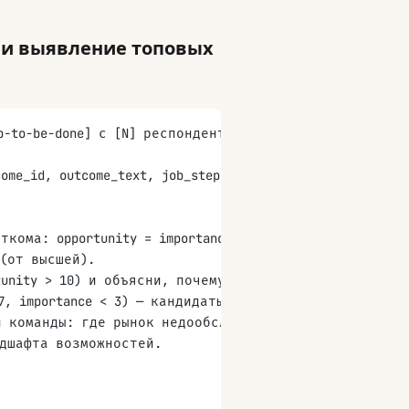
 и выявление топовых
b-to-be-done] с [N] респондентами, оценившими [M] ау
e_id, outcome_text, job_step, mean_importance, mean_sa
кома: opportunity = importance + max(0, importance - 
(от высшей).
tunity > 10) и объясни, почему каждый представляет в
7, importance < 3) — кандидаты на сокращение затрат 
й команды: где рынок недообслужен? Какие темы выдел
ндшафта возможностей.