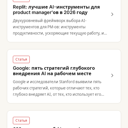
Replit: лучшие AI-инструменты для
product manager'ов в 2026 году
Двухуровневый фреймворк выбора AI-
инструментов для PM-ов: инструменты
продуктивности, ускоряющие текущую работу, и
инструменты возможностей — вроде vibe coding, —
расширяющие то, что PM способен создать
самостоятельно.
Статья
Google: пять стратегий глубокого
внедрения AI на рабочем месте
Google и исследователи Stanford выявили пять
рабочих стратегий, которые отличают тех, кто
глубоко внедряет AI, от тех, кто использует его
лишь точечно и без ощутимого эффекта.
Статья