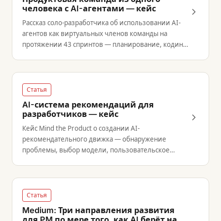
человека с AI-агентами — кейс
Рассказ соло-разработчика об использовании AI-
агентов как виртуальных членов команды на
протяжении 43 спринтов — планирование, кодинг,
тестирование и ретроспективы с измеримыми
данными о продуктивности.
Статья
AI-система рекомендаций для
разработчиков — кейс
Кейс Mind the Product о создании AI-
рекомендательного движка — обнаружение
проблемы, выбор модели, пользовательское
тестирование и итеративный процесс завоевания
доверия разработчиков.
Статья
Medium: Три направления развития
для PM по мере того, как AI берёт на