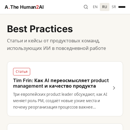
A
.
The Human
2
AI
EN
RU
SR
Best Practices
Статьи и кейсы от продуктовых команд,
использующих ИИ в повседневной работе
Статья
Tim Frin: Как AI переосмысляет product
management и качество продукта
Три европейских product leader обсуждают, как AI
меняет роль PM, создаёт новые узкие места и
почему реорганизация процессов важнее
инструментов.