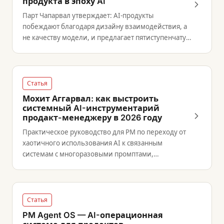
продукта в эпоху AI
Парт Чапарвал утверждает: AI-продукты
побеждают благодаря дизайну взаимодействия, а
не качеству модели, и предлагает пятиступенчатую
типологию продуктов.
Статья
Мохит Аггарвал: как выстроить
системный AI-инструментарий
продакт-менеджеру в 2026 году
Практическое руководство для PM по переходу от
хаотичного использования AI к связанным
системам с многоразовыми промптами,
постоянным контекстом и интеграциями с Jira и
Slack.
Статья
PM Agent OS — AI-операционная