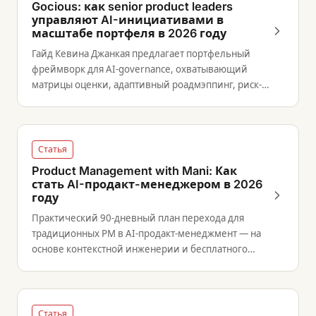
Gocious: как senior product leaders
управляют AI-инициативами в
масштабе портфеля в 2026 году
Гайд Кевина Джанкая предлагает портфельный
фреймворк для AI-governance, охватывающий
матрицы оценки, адаптивный роадмэппинг, риск-
менеджмент и распределение ответственности по
ролям.
Статья
Product Management with Mani: Как
стать AI-продакт-менеджером в 2026
году
Практический 90-дневный план перехода для
традиционных PM в AI-продакт-менеджмент — на
основе контекстной инженерии и бесплатного
обучения от Anthropic, без навыков
программирования.
Статья