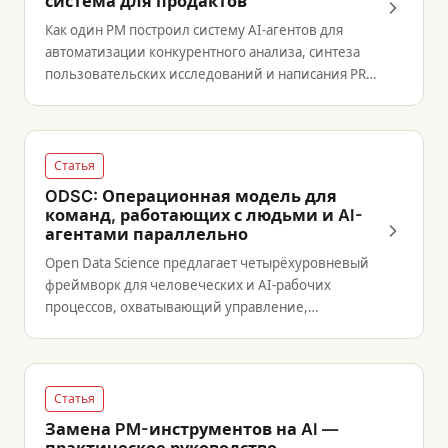
система для продактов
Как один PM построил систему AI-агентов для
автоматизации конкурентного анализа, синтеза
пользовательских исследований и написания PRD
— практический чертёж агентных PM-воркфлоу.
Статья
ODSC: Операционная модель для
команд, работающих с людьми и AI-
агентами параллельно
Open Data Science предлагает четырёхуровневый
фреймворк для человеческих и AI-рабочих
процессов, охватывающий управление,
проектирование эскалации и причины, по
которым метрики внедрения вводят в
заблуждение.
Статья
Замена PM-инструментов на AI —