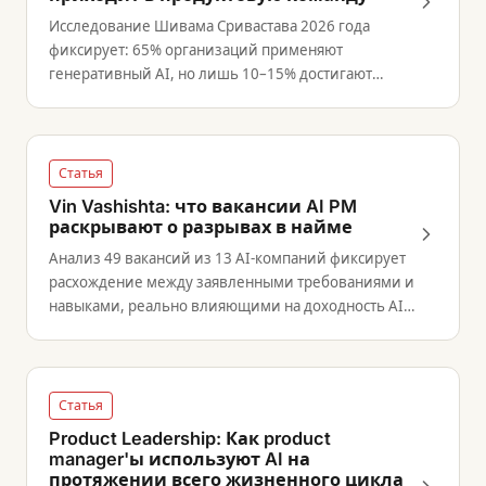
Исследование Шивама Сривастава 2026 года
фиксирует: 65% организаций применяют
генеративный AI, но лишь 10–15% достигают
измеримого эффекта — и определяет поэтапные
инвестиции, подотчётность руководства и decision
literacy как ключевые разграничители.
Статья
Vin Vashishta: что вакансии AI PM
раскрывают о разрывах в найме
Анализ 49 вакансий из 13 AI-компаний фиксирует
расхождение между заявленными требованиями и
навыками, реально влияющими на доходность AI-
продуктов.
Статья
Product Leadership: Как product
manager'ы используют AI на
протяжении всего жизненного цикла