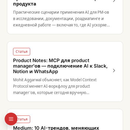
продукта
Практические сценарии применения AI для PM-ов
в исследовании, документации, роадмапинге и
ежедневной работе — включая то, где AI ускоряет
результат, а где видны его пределы.
Статья
Product Notes: MCP для product
manager'ов — подключение AI к Slack,
Notion и WhatsApp
Mohit Aggarwal объясняет, как Model Context
Protocol меняет AI-воркфлоу для product
manager'ов, которые сегодня вручную
перемещают контекст между инструментами.
Статья
Medium: 10 AI-трендов, меняющих