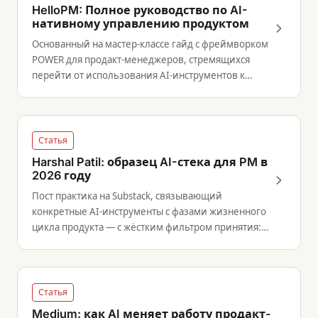
HelloPM: Полное руководство по AI-
нативному управлению продуктом
Основанный на мастер-классе гайд с фреймворком
POWER для продакт-менеджеров, стремящихся
перейти от использования AI-инструментов к
работе, ориентированной на результат.
Статья
Harshal Patil: образец AI-стека для PM в
2026 году
Пост практика на Substack, связывающий
конкретные AI-инструменты с фазами жизненного
цикла продукта — с жёстким фильтром принятия:
полезность, а не новизна.
Статья
Medium: как AI меняет работу продакт-