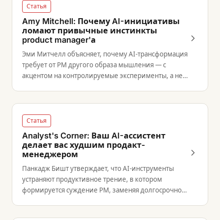
Статья
Amy Mitchell: Почему AI-инициативы
ломают привычные инстинкты
product manager'а
Эми Митчелл объясняет, почему AI-трансформация
требует от PM другого образа мышления — с
акцентом на контролируемые эксперименты, а не
операционную стабильность.
Статья
Analyst's Corner: Ваш AI-ассистент
делает вас худшим продакт-
менеджером
Панкадж Бишт утверждает, что AI-инструменты
устраняют продуктивное трение, в котором
формируется суждение PM, заменяя долгосрочное
мастерство краткосрочной эффективностью.