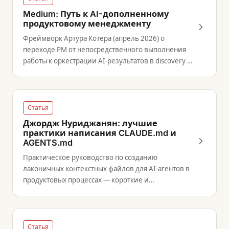
Medium: Путь к AI-дополненному
продуктовому менеджменту
Фреймворк Артура Котера (апрель 2026) о
переходе PM от непосредственного выполнения
работы к оркестрации AI-результатов в discovery и
delivery.
Статья
Джордж Нуриджанян: лучшие
практики написания CLAUDE.md и
AGENTS.md
Практическое руководство по созданию
лаконичных контекстных файлов для AI-агентов в
продуктовых процессах — короткие и
сфокусированные файлы работают лучше
перегруженных.
Статья