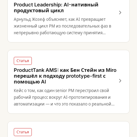
Product Leadership: AI-нативный
продуктовый цикл
Арнульд Жозеф объясняет, как AI превращает
жизненный цикл PM из последовательных фаз в
непрерывно работающую систему принятия
решений (май 2026).
Статья
ProductTank AMS: как Бен Стейн из Miro
перешёл к подходу prototype-first с
помощью AI
Кейс о том, как один senior PM перестроил свой
рабочий процесс вокруг AI-прототипирования и
автоматизации — и что это показало о реальной
ценности AI.
Статья