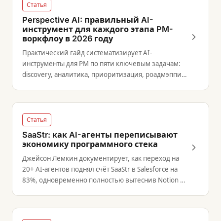
Статья
Perspective AI: правильный AI-
инструмент для каждого этапа PM-
воркфлоу в 2026 году
Практический гайд систематизирует AI-
инструменты для PM по пяти ключевым задачам:
discovery, аналитика, приоритизация, роадмэппинг
и написание текстов.
Статья
SaaStr: как AI-агенты переписывают
экономику программного стека
Джейсон Лемкин документирует, как переход на
20+ AI-агентов поднял счёт SaaStr в Salesforce на
83%, одновременно полностью вытеснив Notion —
обнажая структурный сдвиг в ценности B2B SaaS.