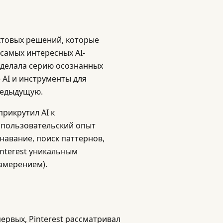
ктовых решений, которые
 самых интересных AI-
сделала серию осознанных
 AI и инструменты для
редыдущую.
прикрутил AI к
 пользовательский опыт
знавание, поиск паттернов,
interest уникальным
амерением).
ервых, Pinterest рассматривал