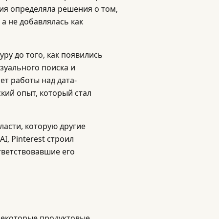
огия определяла решения о том,
 а не добавлялась как
ру до того, как появились
зуального поиска и
т работы над дата-
кий опыт, который стал
бласти, которую другие
I, Pinterest строил
тветствовавшие его
 Некоторые продуктовые