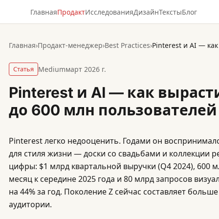
Главная
Продакт
Исследования
Дизайн
Тексты
Блог
Главная
›
Продакт-менеджер
›
Best Practices
›
Статья
Medium
март 2026 г.
Pinterest и AI — как вырас
до 600 млн пользователей
Pinterest легко недооценить. Годами он воспринима
для стиля жизни — доски со свадьбами и коллекции р
цифры: $1 млрд квартальной выручки (Q4 2024), 600 
месяц к середине 2025 года и 80 млрд запросов визуа
на 44% за год. Поколение Z сейчас составляет больш
аудитории.