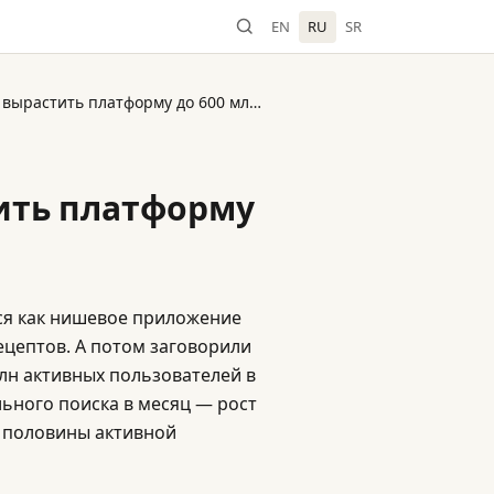
EN
RU
SR
Pinterest и AI — как вырастить платформу до 600 млн пользователей
тить платформу
лся как нишевое приложение
ецептов. А потом заговорили
млн активных пользователей в
льного поиска в месяц — рост
е половины активной