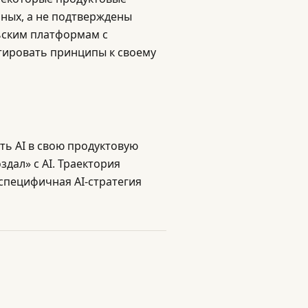
ных, а не подтверждены
ьским платформам с
тировать принципы к своему
ть AI в свою продуктовую
здал» с AI. Траектория
-специфичная AI-стратегия