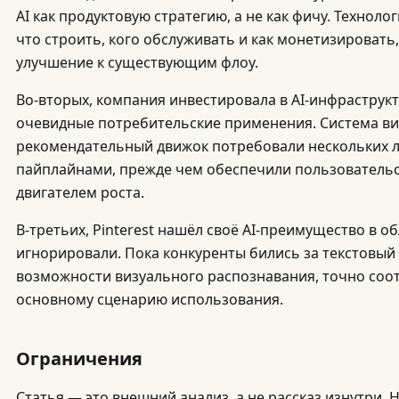
AI как продуктовую стратегию, а не как фичу. Технол
что строить, кого обслуживать и как монетизировать,
улучшение к существующим флоу.
Во-вторых, компания инвестировала в AI-инфраструкту
очевидные потребительские применения. Система ви
рекомендательный движок потребовали нескольких ле
пайплайнами, прежде чем обеспечили пользовательс
двигателем роста.
В-третьих, Pinterest нашёл своё AI-преимущество в о
игнорировали. Пока конкуренты бились за текстовый A
возможности визуального распознавания, точно соо
основному сценарию использования.
Ограничения
Статья — это внешний анализ, а не рассказ изнутри.