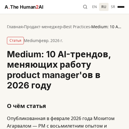
A
.
The Human
2
AI
EN
RU
SR
Главная
›
Продакт-менеджер
›
Best Practices
›
Medium: 10 AI-трендов, меняющих работу product manager'ов в 2026 году
Статья
Medium
февр. 2026 г.
Medium: 10 AI-трендов,
меняющих работу
product manager'ов в
2026 году
О чём статья
Опубликованная в феврале 2026 года Мохитом
Агарвалом — PM с восьмилетним опытом и