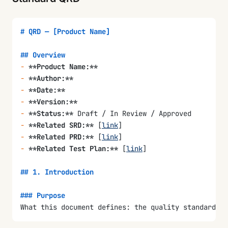
# QRD — [Product Name]
## Overview
-
 **Product Name:**
-
 **Author:**
-
 **Date:**
-
 **Version:**
-
 **Status:**
 Draft / In Review / Approved
-
 **Related SRD:**
 [
link
]
-
 **Related PRD:**
 [
link
]
-
 **Related Test Plan:**
 [
link
]
## 1. Introduction
### Purpose
What this document defines: the quality standards, 