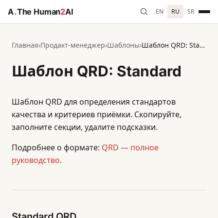
A
.
The Human
2
AI
EN
RU
SR
Главная
›
Продакт-менеджер
›
Шаблоны
›
Шаблон QRD: Standard
Шаблон QRD: Standard
Шаблон QRD для определения стандартов
качества и критериев приёмки. Скопируйте,
заполните секции, удалите подсказки.
Подробнее о формате:
QRD — полное
руководство
.
Standard QRD