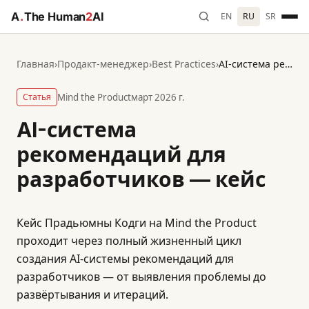
A
.
The Human
2
AI
EN
RU
SR
Главная
›
Продакт-менеджер
›
Best Practices
›
AI-система рекомендаций для разработчиков — кейс
Статья
Mind the Product
март 2026 г.
AI-система
рекомендаций для
разработчиков — кейс
Кейс Прадьюмны Кодги на Mind the Product
проходит через полный жизненный цикл
создания AI-системы рекомендаций для
разработчиков — от выявления проблемы до
развёртывания и итераций.