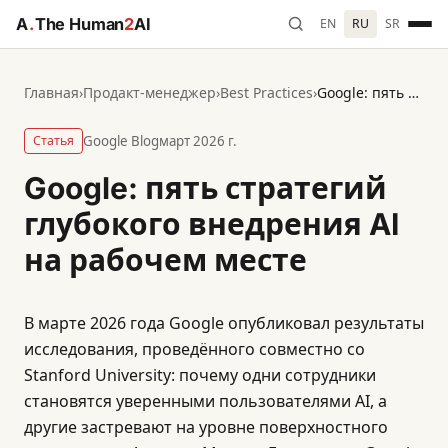
A
.
The Human
2
AI
EN
RU
SR
Главная
›
Продакт-менеджер
›
Best Practices
›
Google: пять стратегий глубокого внедрения AI на рабочем месте
Статья
Google Blog
март 2026 г.
Google: пять стратегий
глубокого внедрения AI
на рабочем месте
В марте 2026 года Google опубликовал результаты
исследования, проведённого совместно со
Stanford University: почему одни сотрудники
становятся уверенными пользователями AI, а
другие застревают на уровне поверхностного