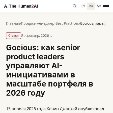
A
.
The Human
2
AI
EN
RU
SR
Главная
›
Продакт-менеджер
›
Best Practices
›
Gocious: как senior product leaders управляют AI-инициативами в масштабе портфеля в 2026 году
Статья
Gocious
апр. 2026 г.
Gocious: как senior
product leaders
управляют AI-
инициативами в
масштабе портфеля в
2026 году
13 апреля 2026 года Кевин Джанкай опубликовал