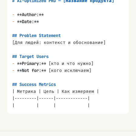
# AI-Optimized PRD — [Название продукта]
| Фаза | Результат | Дата |
| Метрика | Цель | Как измеряем |
|------|-----------|------|
|---------|------|-------------|
-
 **Author:**
|      |           |      |
|         |      |             |
-
 **Date:**
## 13. Risks & Dependencies
Измеримо в первые две-четыре недели после запу
## Problem Statement
| Риск | Влияние | Митигация |
[Для людей: контекст и обоснование]
|------|---------|-----------|
|      |         |           |
## Target Users
-
 **Primary:**
 [кто и что нужно]
## 14. Open Questions
-
 **Not for:**
 [кого исключаем]
-
 [ ]
## Success Metrics
| Метрика | Цель | Как измеряем |
|---------|------|-------------|
|         |      |             |
## Technical Constraints
-
 **Stack:**
 [языки, фреймворки, версии]
-
 **Existing codebase:**
 [ключевые файлы и патте