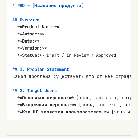
# PRD — [Название продукта]
## Overview
-
 **Product Name:**
-
 **Author:**
-
 **Date:**
-
 **Version:**
-
 **Status:**
 Draft / In Review / Approved
## 1. Problem Statement
Какая проблема существует? Кто от неё страдает
## 2. Target Users
-
 **Основная персона:**
 [роль, контекст, потре
-
 **Вторичная персона:**
 [роль, контекст, потр
-
 **Кто НЕ является пользователем:**
 [явно иск
## 3. Proposed Solution
Что мы строим? Описание на уровне функций, не 