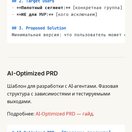
## 2. Target Users
### P2 — Nice to Have
-
 **Пилотный сегмент:**
 [конкретная группа]
-
 [ ]
-
 **НЕ для MVP:**
 [кого исключаем]
## 8. Non-Functional Requirements
## 3. Proposed Solution
-
 Performance:
Минимальная версия: что пользователь может сде
-
 Security:
-
 Scalability:
## 4. Scope (IN/OUT)
-
 Availability:
| IN (MVP) | OUT (после MVP) |
|----------|----------------|
## 9. User Stories
|          |                |
AI-Optimized PRD
As a [
персона
], I want [
действие
], so that [
выго
OUT-список должен быть в три-четыре раза длинн
Шаблон для разработки с AI-агентами. Фазовая
## 10. Wireframes / Mockups
структура с зависимостями и тестируемыми
[Ссылка на дизайны]
## 5. P0 Requirements
выходами.
-
 [ ]
## 11. Technical Approach
-
 [ ]
Подробнее:
AI-Optimized PRD — гайд
.
Архитектура, зависимости, интеграции.
-
 [ ]
## 12. Timeline & Milestones
## 6. Success Metrics