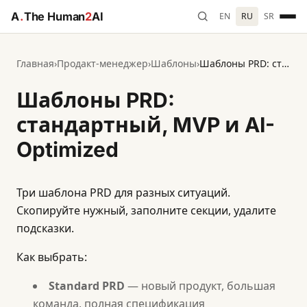
A
.
The Human
2
AI
EN
RU
SR
Главная
›
Продакт-менеджер
›
Шаблоны
›
Шаблоны PRD: стандартный, MVP и AI-Optimized
Шаблоны PRD:
стандартный, MVP и AI-
Optimized
Три шаблона PRD для разных ситуаций.
Скопируйте нужный, заполните секции, удалите
подсказки.
Как выбрать:
Standard PRD
— новый продукт, большая
команда, полная спецификация