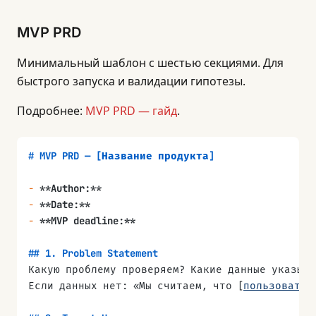
## 4. Scope
MVP PRD
| IN | OUT |
|----|-----|
Минимальный шаблон с шестью секциями. Для
|    |     |
быстрого запуска и валидации гипотезы.
## 5. Success Metrics
Подробнее:
MVP PRD — гайд
.
| Метрика | Цель | Как измеряем | Срок |
|---------|------|-------------|------|
|         |      |             |      |
# MVP PRD — [Название продукта]
## 6. Assumptions & Constraints
-
 **Author:**
-
 Предположения:
-
 **Date:**
-
 Ограничения (бюджет, сроки, технологии):
-
 **MVP deadline:**
## 7. Functional Requirements
## 1. Problem Statement
### P0 — Must Have
Какую проблему проверяем? Какие данные указыва
-
 [ ]
Если данных нет: «Мы считаем, что [
пользовател
### P1 — Should Have
-
 [ ]