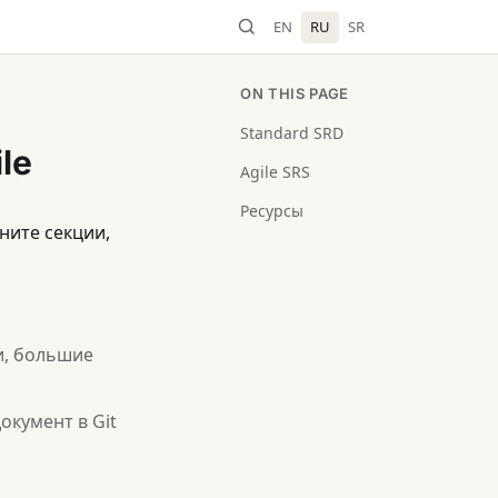
EN
RU
SR
ON THIS PAGE
Standard SRD
le
Agile SRS
Ресурсы
ните секции,
и, большие
окумент в Git