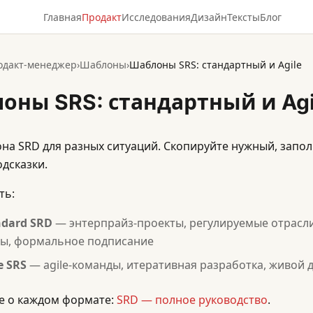
Главная
Продакт
Исследования
Дизайн
Тексты
Блог
одакт-менеджер
›
Шаблоны
›
Шаблоны SRS: стандартный и Agile
оны SRS: стандартный и Agi
на SRD для разных ситуаций. Скопируйте нужный, запол
одсказки.
ть:
ndard SRD
— энтерпрайз-проекты, регулируемые отрасл
ы, формальное подписание
e SRS
— agile-команды, итеративная разработка, живой д
е о каждом формате:
SRD — полное руководство
.