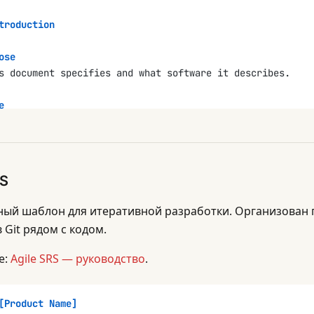
troduction
ose
s document specifies and what software it describes.
e
covered and what is explicitly excluded.
nitions and Acronyms
 Definition |
RS
-----------|
           |
ый шаблон для итеративной разработки. Организован 
 Git рядом с кодом.
rences
link
]
е:
Agile SRS — руководство
.
link
]
ecture doc: [
link
]
 system: [
link
]
[Product Name]