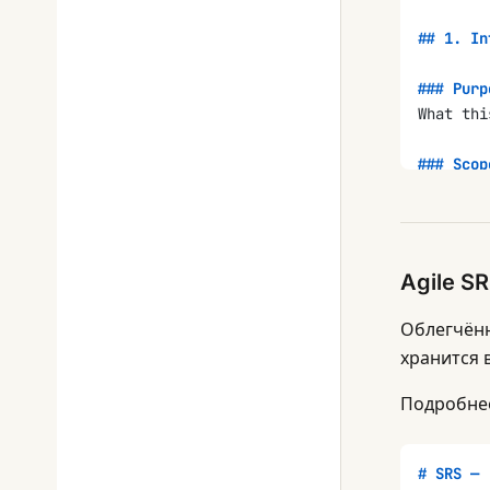
## 1. In
### Purp
What thi
### Scop
What is 
### Defi
| Term |
Agile S
|------|
|      |
Облегчённ
хранится в
### Refe
-
 PRD: [
Подробне
-
 FRD: [
-
 Archit
-
 Design
# SRS — 