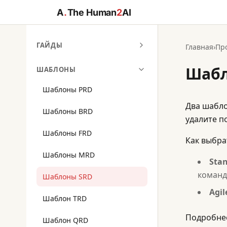
A
.
The Human
2
AI
ГАЙДЫ
Главная
›
Пр
Шабл
ШАБЛОНЫ
Шаблоны PRD
Два шабло
Шаблоны BRD
удалите п
Шаблоны FRD
Как выбра
Шаблоны MRD
Sta
команд
Шаблоны SRD
Agil
Шаблон TRD
Подробне
Шаблон QRD