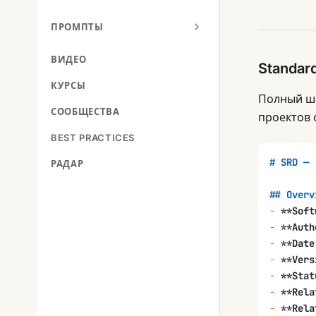
ПРОМПТЫ
ВИДЕО
Standar
КУРСЫ
Полный ша
СООБЩЕСТВА
проектов 
BEST PRACTICES
# SRD — 
РАДАР
## Overv
-
 **Soft
-
 **Auth
-
 **Date
-
 **Vers
-
 **Stat
-
 **Rela
-
 **Rela