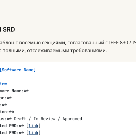
d SRD
блон с восемью секциями, согласованный с IEEE 830 / I
с полными, отслеживаемыми требованиями.
[Software Name]
iew
ware Name:**
or:**
:**
ion:**
us:**
 Draft / In Review / Approved
ted PRD:**
 [
link
]
ted FRD:**
 [
link
]