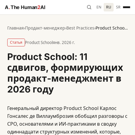
A
.
The Human
2
AI
EN
RU
SR
Главная
›
Продакт-менеджер
›
Best Practices
›
Product School: 11 сдвигов, формирующих продакт-менеджмент в 2026 году
Статья
Product School
янв. 2026 г.
Product School: 11
сдвигов, формирующих
продакт-менеджмент в
2026 году
Генеральный директор Product School Карлос
Гонсалес де Виллаумброзия обобщил разговоры с
CPO, основателями и ИИ-практиками в сводку
одиннадцати структурных изменений, которые,