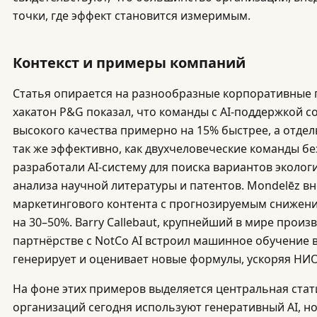
точки, где эффект становится измеримым.
Контекст и примеры компаний
Статья опирается на разнообразные корпоративные 
хакатон P&G показал, что команды с AI-поддержкой с
высокого качества примерно на 15% быстрее, а отдел
так же эффективно, как двухчеловеческие команды без
разработали AI-систему для поиска вариантов эколо
анализа научной литературы и патентов. Mondelēz вн
маркетингового контента с прогнозируемым снижен
на 30–50%. Barry Callebaut, крупнейший в мире произ
партнёрстве с NotCo AI встроил машинное обучение в
генерирует и оценивает новые формулы, ускоряя НИО
На фоне этих примеров выделяется центральная стат
организаций сегодня используют генеративный AI, н