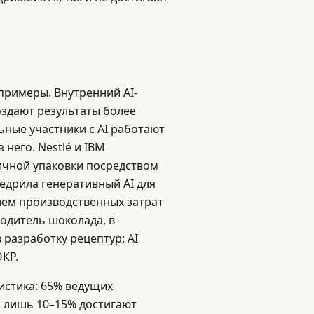
примеры. Внутренний AI-
оздают результаты более
ьные участники с AI работают
 него. Nestlé и IBM
гичной упаковки посредством
едрила генеративный AI для
ием производственных затрат
водитель шоколада, в
 разработку рецептур: AI
КР.
истика: 65% ведущих
о лишь 10–15% достигают