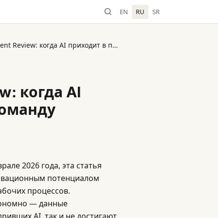
EN
RU
SR
California Management Review: когда AI приходит в продуктовую команду
w: когда AI
команду
рале 2026 года, эта статья
новационным потенциалом
рабочих процессов.
тономно — данные
ривших AI, так и не достигают