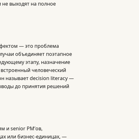
и не выходят на полное
ффектом — это проблема
случаи объединяет поэтапное
едующему этапу, назначение
, встроенный человеческий
н называет decision literacy —
ыводы до принятия решений
м и senior PM’ов,
ах или бизнес-единицах, —