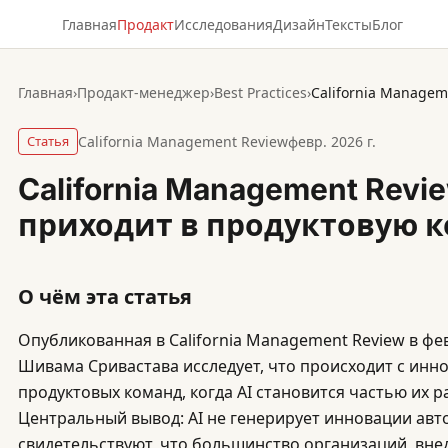
Главная
Продакт
Исследования
Дизайн
Тексты
Блог
Главная
›
Продакт-менеджер
›
Best Practices
›
Статья
California Management Review
февр. 2026 г.
California Management Revie
приходит в продуктовую 
О чём эта статья
Опубликованная в California Management Review в фев
Шивама Сривастава исследует, что происходит с ин
продуктовых команд, когда AI становится частью их 
Центральный вывод: AI не генерирует инновации ав
свидетельствуют, что большинство организаций, внед