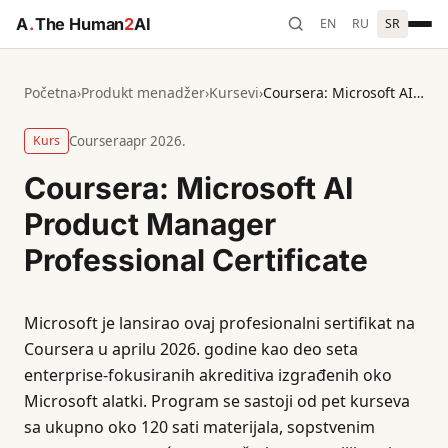
A
.
The Human
2
AI
EN
RU
SR
Početna
›
Produkt menadžer
›
Kursevi
›
Coursera: Microsoft AI Product Manager Professional Certificate
Kurs
Coursera
apr 2026.
Coursera: Microsoft AI
Product Manager
Professional Certificate
Microsoft je lansirao ovaj profesionalni sertifikat na
Coursera u aprilu 2026. godine kao deo seta
enterprise-fokusiranih akreditiva izgrađenih oko
Microsoft alatki. Program se sastoji od pet kurseva
sa ukupno oko 120 sati materijala, sopstvenim