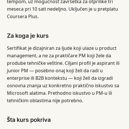
tempom, uz mogućnost završetka za otprilike tri
meseca pri 10 sati nedeljno. Uključen je u pretplatu
Coursera Plus.
Za koga je kurs
Sertifikat je dizajniran za ljude koji ulaze u product
management, a ne za praktičare PM koji žele da
prodube tehničke veštine. Ciljani profil je aspirant ili
junior PM — posebno onaj koji želi da radi u
enterprise ili B2B kontekstu — koji želi da izgradi
osnovna znanja uz konkretno praktično iskustvo sa
Microsoft alatima. Prethodno iskustvo u PM-u ili
tehničkim oblastima nije potrebno.
Šta kurs pokriva