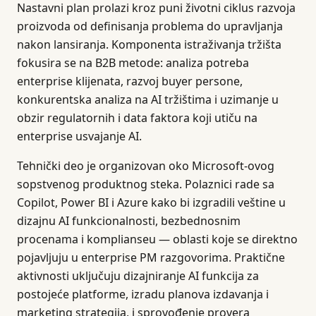
Nastavni plan prolazi kroz puni životni ciklus razvoja
proizvoda od definisanja problema do upravljanja
nakon lansiranja. Komponenta istraživanja tržišta
fokusira se na B2B metode: analiza potreba
enterprise klijenata, razvoj buyer persone,
konkurentska analiza na AI tržištima i uzimanje u
obzir regulatornih i data faktora koji utiču na
enterprise usvajanje AI.
Tehnički deo je organizovan oko Microsoft-ovog
sopstvenog produktnog steka. Polaznici rade sa
Copilot, Power BI i Azure kako bi izgradili veštine u
dizajnu AI funkcionalnosti, bezbednosnim
procenama i komplianseu — oblasti koje se direktno
pojavljuju u enterprise PM razgovorima. Praktične
aktivnosti uključuju dizajniranje AI funkcija za
postojeće platforme, izradu planova izdavanja i
marketing strategija, i sprovođenje provera