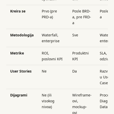
Kreira se
Prvo (pre
Posle BRD-
Posle P
PRD-a)
a, pre FRD-
a
a
Metodologija
Waterfall,
Sve
Waterfal
enterprise
enterpri
Metrike
ROI,
Produktni
SLA, vr
poslovni KPI
KPI
odziva
User Stories
Ne
Da
Razvije
u Use
Cases
Dijagrami
Ne (ili
Wireframe-
Process
visokog
ovi,
Diagram
nivoa)
mockup-
Data Fl
ovi