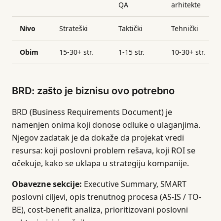
QA
arhitekte
Nivo
Strateški
Taktički
Tehnički
Obim
15-30+ str.
1-15 str.
10-30+ str.
BRD: zašto je biznisu ovo potrebno
BRD (Business Requirements Document) je
namenjen onima koji donose odluke o ulaganjima.
Njegov zadatak je da dokaže da projekat vredi
resursa: koji poslovni problem rešava, koji ROI se
očekuje, kako se uklapa u strategiju kompanije.
Obavezne sekcije:
Executive Summary, SMART
poslovni ciljevi, opis trenutnog procesa (AS-IS / TO-
BE), cost-benefit analiza, prioritizovani poslovni