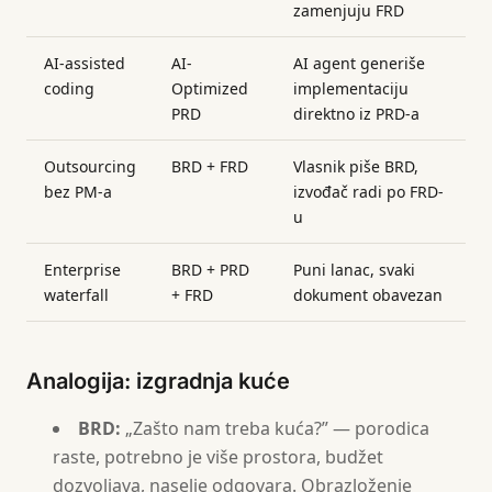
zamenjuju FRD
AI-assisted
AI-
AI agent generiše
coding
Optimized
implementaciju
PRD
direktno iz PRD-a
Outsourcing
BRD + FRD
Vlasnik piše BRD,
bez PM-a
izvođač radi po FRD-
u
Enterprise
BRD + PRD
Puni lanac, svaki
waterfall
+ FRD
dokument obavezan
Analogija: izgradnja kuće
BRD:
„Zašto nam treba kuća?” — porodica
raste, potrebno je više prostora, budžet
dozvoljava, naselje odgovara. Obrazloženje