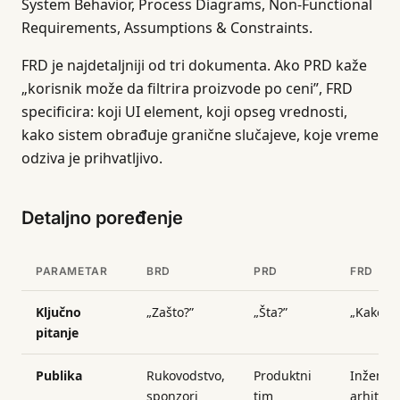
System Behavior, Process Diagrams, Non-Functional
Requirements, Assumptions & Constraints.
FRD je najdetaljniji od tri dokumenta. Ako PRD kaže
„korisnik može da filtrira proizvode po ceni”, FRD
specificira: koji UI element, koji opseg vrednosti,
kako sistem obrađuje granične slučajeve, koje vreme
odziva je prihvatljivo.
Detaljno poređenje
PARAMETAR
BRD
PRD
FRD
Ključno
„Zašto?”
„Šta?”
„Kako?”
pitanje
Publika
Rukovodstvo,
Produktni
Inženjer
sponzori
tim
arhitekt