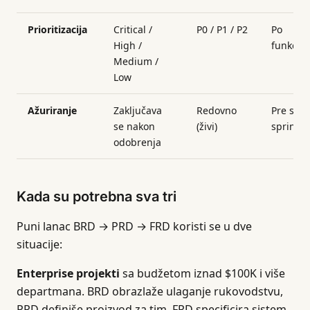
Prioritizacija
Critical /
P0 / P1 / P2
Po
High /
funkcij
Medium /
Low
Ažuriranje
Zaključava
Redovno
Pre sva
se nakon
(živi)
sprinta
odobrenja
Kada su potrebna sva tri
Puni lanac BRD → PRD → FRD koristi se u dve
situacije:
Enterprise projekti
sa budžetom iznad $100K i više
departmana. BRD obrazlaže ulaganje rukovodstvu,
PRD definiše proizvod za tim, FRD specificira sistem