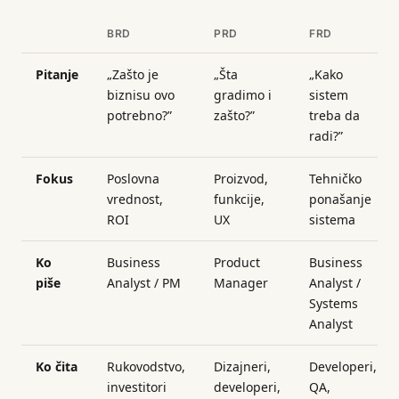
BRD
PRD
FRD
Pitanje
„Zašto je
„Šta
„Kako
biznisu ovo
gradimo i
sistem
potrebno?”
zašto?”
treba da
radi?”
Fokus
Poslovna
Proizvod,
Tehničko
vrednost,
funkcije,
ponašanje
ROI
UX
sistema
Ko
Business
Product
Business
piše
Analyst / PM
Manager
Analyst /
Systems
Analyst
Ko čita
Rukovodstvo,
Dizajneri,
Developeri,
investitori
developeri,
QA,