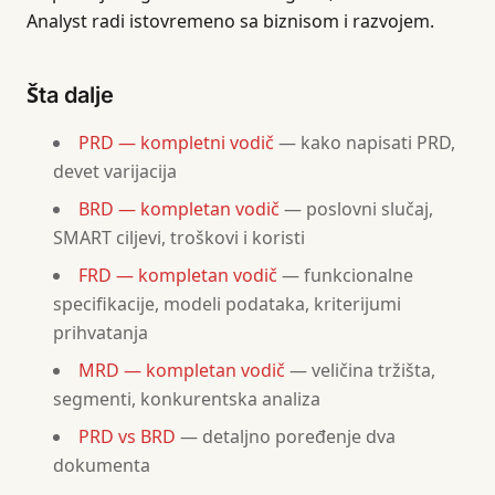
Analyst radi istovremeno sa biznisom i razvojem.
Šta dalje
PRD — kompletni vodič
— kako napisati PRD,
devet varijacija
BRD — kompletan vodič
— poslovni slučaj,
SMART ciljevi, troškovi i koristi
FRD — kompletan vodič
— funkcionalne
specifikacije, modeli podataka, kriterijumi
prihvatanja
MRD — kompletan vodič
— veličina tržišta,
segmenti, konkurentska analiza
PRD vs BRD
— detaljno poređenje dva
dokumenta