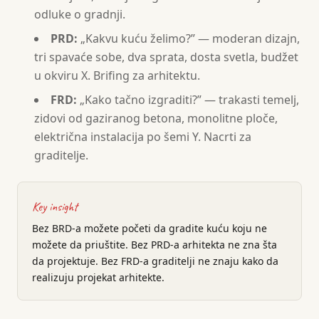
odluke o gradnji.
PRD:
„Kakvu kuću želimo?” — moderan dizajn,
tri spavaće sobe, dva sprata, dosta svetla, budžet
u okviru X. Brifing za arhitektu.
FRD:
„Kako tačno izgraditi?” — trakasti temelj,
zidovi od gaziranog betona, monolitne ploče,
električna instalacija po šemi Y. Nacrti za
graditelje.
Key insight
Bez BRD-a možete početi da gradite kuću koju ne
možete da priuštite. Bez PRD-a arhitekta ne zna šta
da projektuje. Bez FRD-a graditelji ne znaju kako da
realizuju projekat arhitekte.