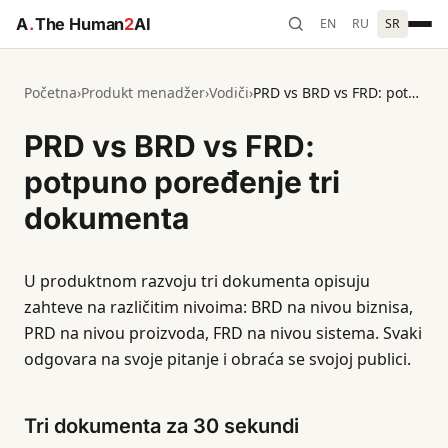
A
.
The Human
2
AI
EN
RU
SR
Početna
›
Produkt menadžer
›
Vodiči
›
PRD vs BRD vs FRD: potpuno poređenje tri dokumenta
PRD vs BRD vs FRD:
potpuno poređenje tri
dokumenta
U produktnom razvoju tri dokumenta opisuju
zahteve na različitim nivoima: BRD na nivou biznisa,
PRD na nivou proizvoda, FRD na nivou sistema. Svaki
odgovara na svoje pitanje i obraća se svojoj publici.
Tri dokumenta za 30 sekundi