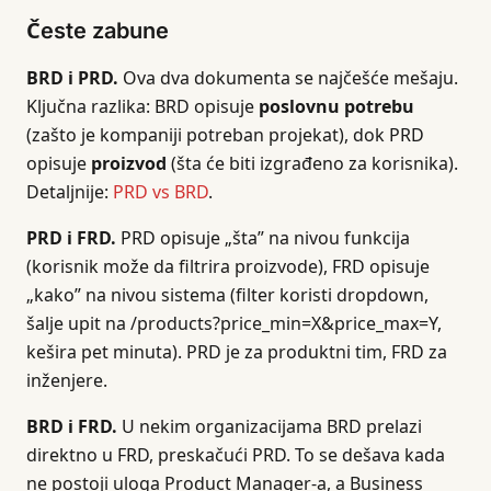
Česte zabune
BRD i PRD.
Ova dva dokumenta se najčešće mešaju.
Ključna razlika: BRD opisuje
poslovnu potrebu
(zašto je kompaniji potreban projekat), dok PRD
opisuje
proizvod
(šta će biti izgrađeno za korisnika).
Detaljnije:
PRD vs BRD
.
PRD i FRD.
PRD opisuje „šta” na nivou funkcija
(korisnik može da filtrira proizvode), FRD opisuje
„kako” na nivou sistema (filter koristi dropdown,
šalje upit na /products?price_min=X&price_max=Y,
kešira pet minuta). PRD je za produktni tim, FRD za
inženjere.
BRD i FRD.
U nekim organizacijama BRD prelazi
direktno u FRD, preskačući PRD. To se dešava kada
ne postoji uloga Product Manager-a, a Business