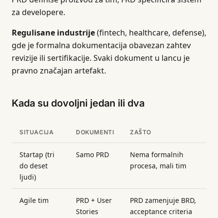
za developere.
Regulisane industrije
(fintech, healthcare, defense),
gde je formalna dokumentacija obavezan zahtev
revizije ili sertifikacije. Svaki dokument u lancu je
pravno značajan artefakt.
Kada su dovoljni jedan ili dva
SITUACIJA
DOKUMENTI
ZAŠTO
Startap (tri
Samo PRD
Nema formalnih
do deset
procesa, mali tim
ljudi)
Agile tim
PRD + User
PRD zamenjuje BRD,
Stories
acceptance criteria