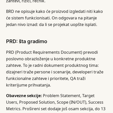
zahtevi, rizici, rečnik.
BRD ne opisuje kako će proizvod izgledati niti kako
će sistem funkcionisati. On odgovara na pitanje
jedan nivo iznad: da li se projekat uopšte isplati.
PRD: šta gradimo
PRD (Product Requirements Document) prevodi
poslovno obrazloženje u konkretne produktne
zahteve. To je radni dokument produktnog tima:
dizajneri traže persone i scenarije, developeri traže
funkcionalne zahteve i prioritete, QA traži
kriterijume prihvatanja.
Obavezne sekcije:
Problem Statement, Target
Users, Proposed Solution, Scope (IN/OUT), Success
Metrics. Prošireni set dodaje još osam sekcija, do 13