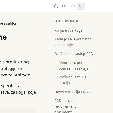
EN
RU
SR
ON THIS PAGE
e i šabloni
Ko piše i za koga
ne
Kada je PRD potreban,
a kada nije
Od čega se sastoji PRD
anje produktnog
Minimum: pet
trategiju sa
obaveznih sekcija
eve za proizvod.
Prošireni set: 13
sekcija
 specificira
šava, za koga, koje
Devet varijacija PRD-a
PRD i drugi
requirement
dokumenti