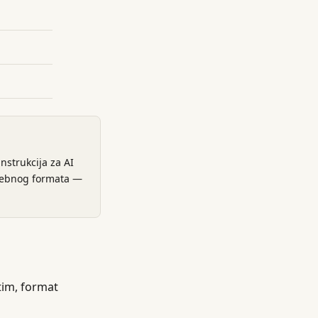
nstrukcija za AI
posebnog formata —
tim, format