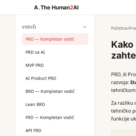
A
.
The Human
2
AI
VODIČI
Početna
›
Pro
PRD — Kompletan vodič
Kako 
PRD za AI
zahte
MVP PRD
PRD, ili P
AI Product PRD
razvoja:
št
tehničkom 
BRD — Kompletan vodič
Za razliku 
Lean BRD
tehničko p
FRD — Kompletan vodič
funkcije uk
API FRD