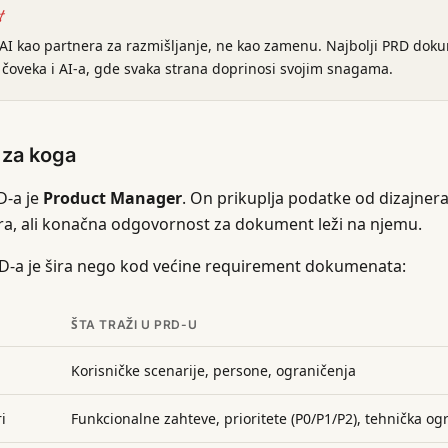
t
 AI kao partnera za razmišljanje, ne kao zamenu. Najbolji PRD doku
 čoveka i AI-a, gde svaka strana doprinosi svojim snagama.
i za koga
D-a je
Product Manager
. On prikuplja podatke od dizajnera,
ra, ali konačna odgovornost za dokument leži na njemu.
D-a je šira nego kod većine requirement dokumenata:
ŠTA TRAŽI U PRD-U
Korisničke scenarije, persone, ograničenja
i
Funkcionalne zahteve, prioritete (P0/P1/P2), tehnička og