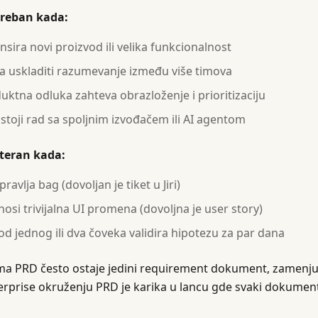
treban kada:
ansira novi proizvod ili velika funkcionalnost
a uskladiti razumevanje između više timova
uktna odluka zahteva obrazloženje i prioritizaciju
stoji rad sa spoljnim izvođačem ili AI agentom
eteran kada:
pravlja bag (dovoljan je tiket u Jiri)
nosi trivijalna UI promena (dovoljna je user story)
od jednog ili dva čoveka validira hipotezu za par dana
ma PRD često ostaje jedini requirement dokument, zamenjuju
erprise okruženju PRD je karika u lancu gde svaki dokument