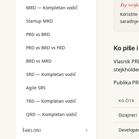
Key insigh
MRD — Kompletan vodič
Koristite
Startup MRD
saradnje
PRD vs BRD
Ko piše 
PRD vs BRD vs FRD
BRD vs MRD
Vlasnik PR
stejkholde
SRD — Kompletan vodič
Publika PR
Agile SRS
TRD — Kompletan vodič
KO ČITA
QRD — Kompletan vodič
Dizajneri
Developer
ŠABLONI