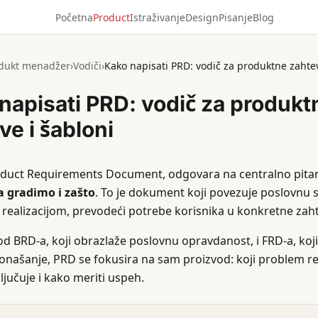
Početna
Product
Istraživanje
Design
Pisanje
Blog
dukt menadžer
›
Vodiči
›
Kako napisati PRD: vodič za produktne zahtev
napisati PRD: vodič za produkt
ve i šabloni
roduct Requirements Document, odgovara na centralno pit
a gradimo i zašto
. To je dokument koji povezuje poslovnu s
realizacijom, prevodeći potrebe korisnika u konkretne zaht
od BRD-a, koji obrazlaže poslovnu opravdanost, i FRD-a, koji
onašanje, PRD se fokusira na sam proizvod: koji problem re
ljučuje i kako meriti uspeh.