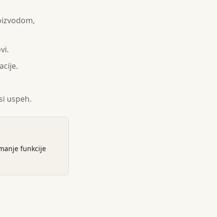
roizvodom,
vi.
cije.
si uspeh.
manje funkcije