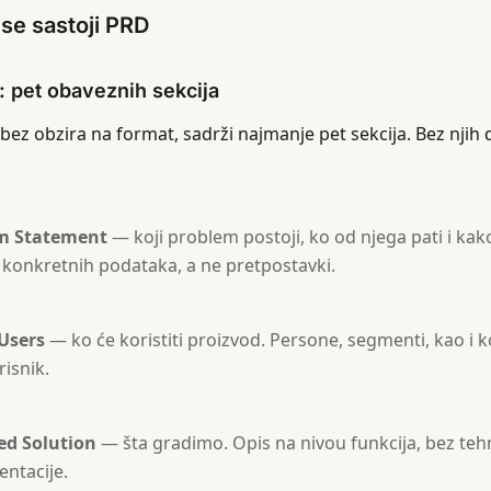
se sastoji PRD
 pet obaveznih sekcija
 bez obzira na format, sadrži najmanje pet sekcija. Bez nji
m Statement
— koji problem postoji, ko od njega pati i ka
konkretnih podataka, a ne pretpostavki.
Users
— ko će koristiti proizvod. Persone, segmenti, kao i k
risnik.
ed Solution
— šta gradimo. Opis na nivou funkcija, bez tehn
ntacije.