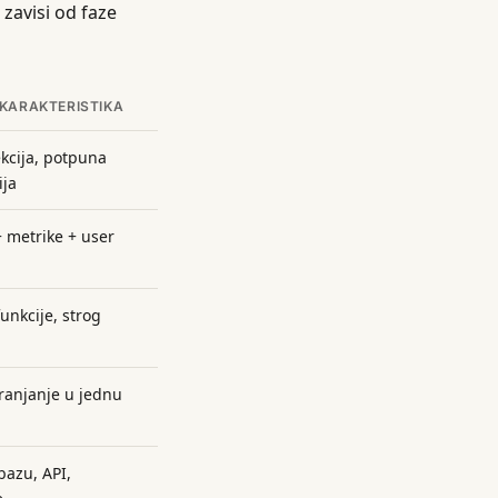
 zavisi od faze
KARAKTERISTIKA
ekcija, potpuna
ija
 metrike + user
unkcije, strog
anjanje u jednu
bazu, API,