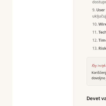
dostup
User 
uključuj
Wir
Tec
Tim
Ris
Key insigh
Korišćen
dovoljno 
Devet va