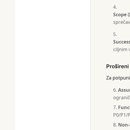
Scope 
sprečav
Success
ciljnim
Prošireni
Za potpuni
Assu
ogranič
Func
P0/P1/P
Non-