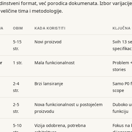
edinstveni format, već porodica dokumenata. Izbor varijacije
veličine tima i metodologije.
JA
OBIM
KADA KORISTITI
KLJUČNA 
5-15
Novi proizvod
Svih 13 s
str.
specifikac
r
1 str.
Mala funkcionalnost
Problem +
stories
2-4
Brzi lansiranje
Samo P0 f
str.
scope
2-5
Nova funkcionalnost u postojećem
Duboko ur
str.
proizvodu
funkciju
5-10
Vizija odobrena, potrebna
Fokus na 