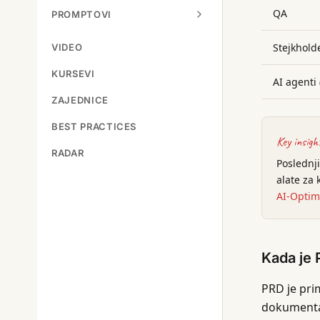
QA
PROMPTOVI
Stejkhold
VIDEO
KURSEVI
AI agenti 
ZAJEDNICE
BEST PRACTICES
Key insigh
RADAR
Poslednji
alate za
AI-Optim
Kada je 
PRD je pri
dokumenta 