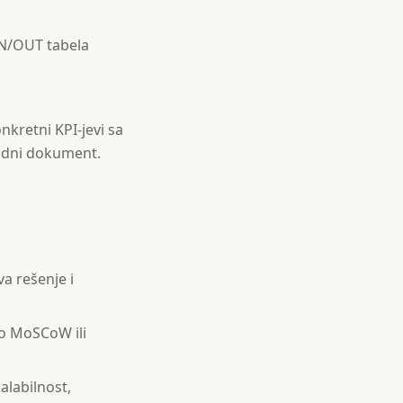
 IN/OUT tabela
nkretni KPI-jevi sa
radni dokument.
a rešenje i
po MoSCoW ili
labilnost,