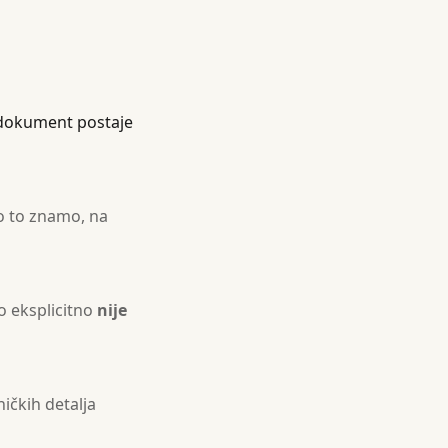
h dokument postaje
ko to znamo, na
o eksplicitno
nije
ičkih detalja