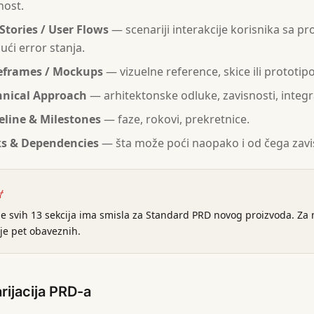
nost.
Stories / User Flows
— scenariji interakcije korisnika sa p
ući error stanja.
eframes / Mockups
— vizuelne reference, skice ili prototipo
hnical Approach
— arhitektonske odluke, zavisnosti, integra
eline & Milestones
— faze, rokovi, prekretnice.
ks & Dependencies
— šta može poći naopako i od čega zavi
t
je svih 13 sekcija ima smisla za Standard PRD novog proizvoda. Za 
je pet obaveznih.
rijacija PRD-a