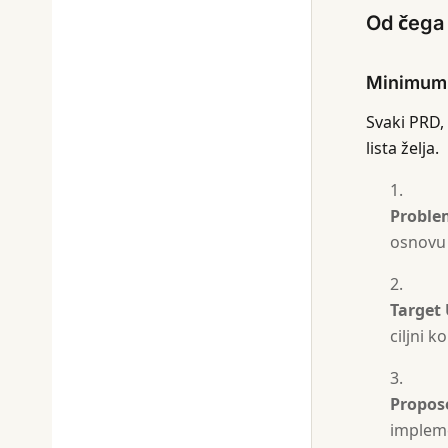
Od čega 
Minimum:
Svaki PRD,
lista želja.
Proble
osnovu 
Target 
ciljni ko
Propos
impleme