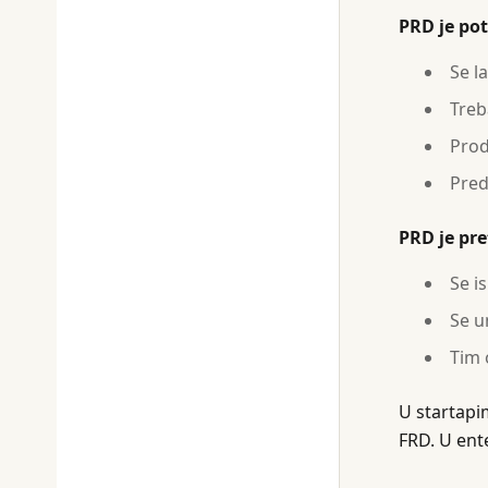
PRD je po
Se l
Treb
Prod
Pred
PRD je pr
Se is
Se u
Tim 
U startapi
FRD. U ent