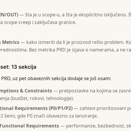
(IN/OUT)
— šta je u scope-u, a šta je eksplicitno isključeno.
a scope creep i zaključava granice.
 Metrics
— kako izmeriti da li je proizvod rešio problem. Ko
 vrednostima. Bez metrika PRD je izjava o namerama, a ne 
 set: 13 sekcija
 PRD, uz pet obaveznih sekcija dodaje se još osam:
mptions & Constraints
— pretpostavke na kojima se zasniv
enja (budžet, rokovi, tehnologije).
tional Requirements (P0/P1/P2)
— zahtevi prioritizovani 
2 šemi, gde P0 znači obavezno za lansiranje.
Functional Requirements
— performanse, bezbednost, ska