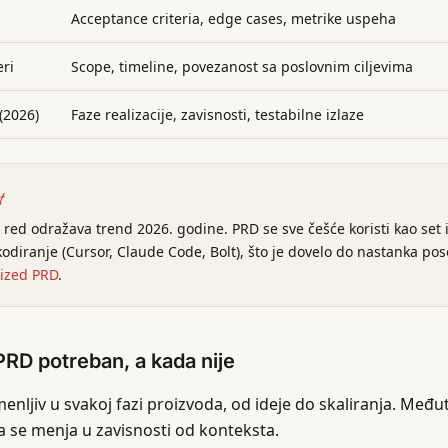
Acceptance criteria, edge cases, metrike uspeha
eri
Scope, timeline, povezanost sa poslovnim ciljevima
(2026)
Faze realizacije, zavisnosti, testabilne izlaze
t
 red odražava trend 2026. godine. PRD se sve češće koristi kao set i
 kodiranje (Cursor, Claude Code, Bolt), što je dovelo do nastanka 
ized PRD
.
PRD potreban, a kada nije
menljiv u svakoj fazi proizvoda, od ideje do skaliranja. Među
se menja u zavisnosti od konteksta.