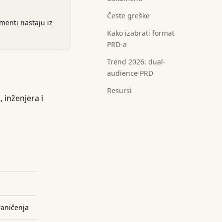
Česte greške
menti nastaju iz
Kako izabrati format
PRD-a
Trend 2026: dual-
audience PRD
Resursi
 inženjera i
raničenja