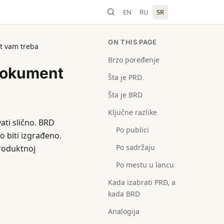
EN
RU
SR
ON THIS PAGE
nt vam treba
Brzo poređenje
 dokument
Šta je PRD
Šta je BRD
Ključne razlike
ati slično. BRD
Po publici
o biti izgrađeno.
Po sadržaju
roduktnoj
Po mestu u lancu
Kada izabrati PRD, a
kada BRD
Analogija