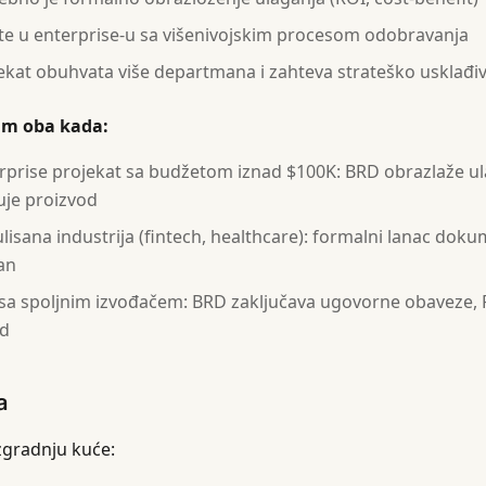
te u enterprise-u sa višenivojskim procesom odobravanja
ekat obuhvata više departmana i zahteva strateško usklađi
am oba kada:
rprise projekat sa budžetom iznad $100K: BRD obrazlaže u
zuje proizvod
lisana industrija (fintech, healthcare): formalni lanac doku
an
sa spoljnim izvođačem: BRD zaključava ugovorne obaveze, 
od
a
izgradnju kuće: