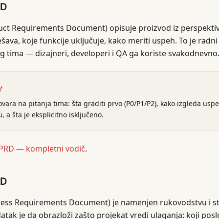
RD
ct Requirements Document) opisuje proizvod iz perspektive
šava, koje funkcije uključuje, kako meriti uspeh. To je rad
 tima — dizajneri, developeri i QA ga koriste svakodnevno
t
ara na pitanja tima: šta graditi prvo (P0/P1/P2), kako izgleda uspeh
, a šta je eksplicitno isključeno.
PRD — kompletni vodič
.
RD
ess Requirements Document) je namenjen rukovodstvu i st
atak je da obrazloži zašto projekat vredi ulaganja: koji pos