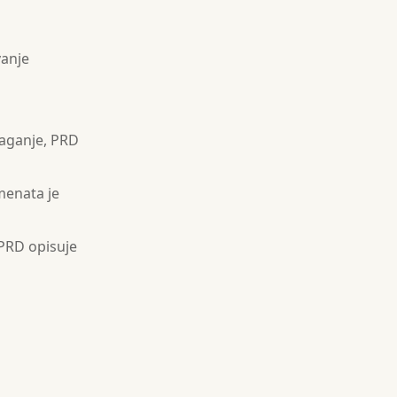
vanje
laganje, PRD
menata je
PRD opisuje