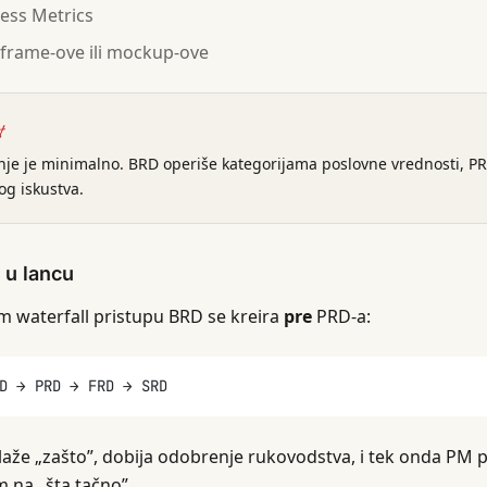
ess Metrics
frame-ove ili mockup-ove
t
nje je minimalno. BRD operiše kategorijama poslovne vrednosti, P
og iskustva.
 u lancu
m waterfall pristupu BRD se kreira
pre
PRD-a:
D → PRD → FRD → SRD
aže „zašto”, dobija odobrenje rukovodstva, i tek onda PM 
na „šta tačno”.