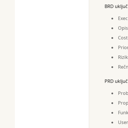
BRD uključ
Exec
Opis
Cost
Prio
Rizi
Rečn
PRD uključ
Prob
Prop
Funk
User