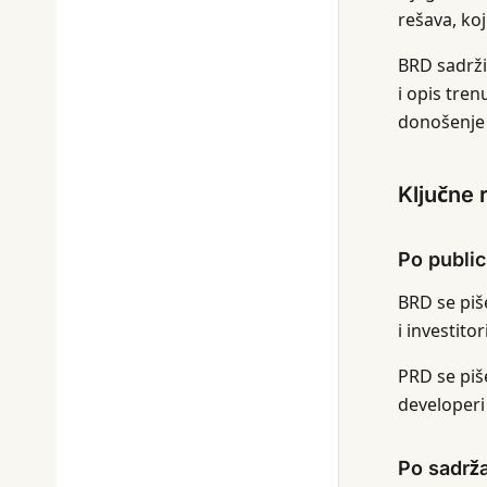
rešava, ko
BRD sadrži 
i opis tre
donošenje 
Ključne 
Po public
BRD se piše
i investito
PRD se piš
developeri
Po sadrž