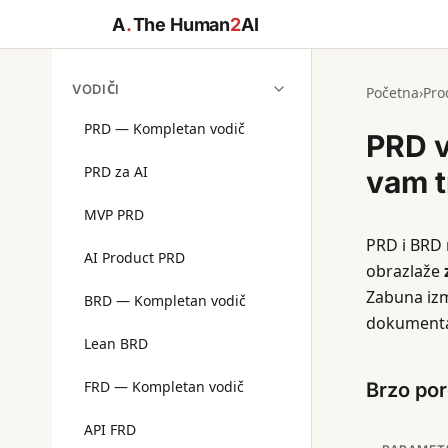
A
.
The Human
2
AI
VODIČI
Početna
›
Pro
PRD — Kompletan vodič
PRD v
PRD za AI
vam t
MVP PRD
PRD i BRD 
AI Product PRD
obrazlaže
Zabuna izm
BRD — Kompletan vodič
dokumentac
Lean BRD
FRD — Kompletan vodič
Brzo po
API FRD