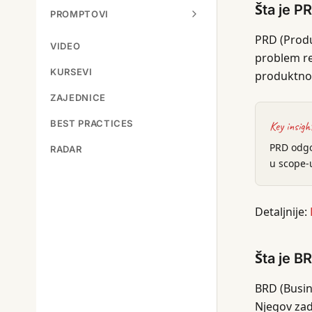
Šta je P
PROMPTOVI
PRD (Produ
VIDEO
problem re
KURSEVI
produktnog
ZAJEDNICE
BEST PRACTICES
Key insigh
PRD odgov
RADAR
u scope-u
Detaljnije:
Šta je B
BRD (Busin
Njegov zad