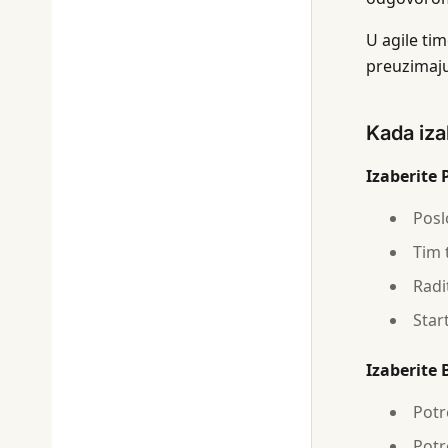
U agile ti
preuzimaju 
Kada iza
Izaberite
Posl
Tim 
Radi
Star
Izaberite
Potr
Potr