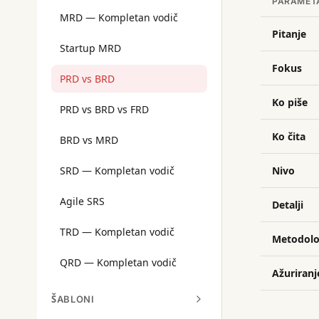
PARAMET
MRD — Kompletan vodič
Pitanje
Startup MRD
Fokus
PRD vs BRD
Ko piše
PRD vs BRD vs FRD
Ko čita
BRD vs MRD
SRD — Kompletan vodič
Nivo
Agile SRS
Detalji
TRD — Kompletan vodič
Metodolo
QRD — Kompletan vodič
Ažuriranj
ŠABLONI