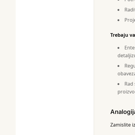
Radi
Proj
Trebaju v
Ente
detalji
Regu
obavez
Rad 
proizv
Analogij
Zamislite 