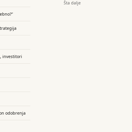
Šta dalje
rebno?”
trategija
 investitori
kon odobrenja