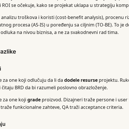
ji ROI se očekuje, kako se projekat uklapa u strategiju komp
analizu troškova i koristi (cost-benefit analysis), procenu r
nutnog procesa (AS-IS) u poređenju sa ciljnim (TO-BE). To je
odluka na nivou biznisa, a ne za svakodnevni rad tima.
razlike
i
 za one koji odlučuju da li da
dodele resurse
projektu. Ruk
ri čitaju BRD da bi razumeli poslovno obrazloženje.
e za one koji
grade
proizvod. Dizajneri traže persone i user
 traže funkcionalne zahteve, QA traži acceptance criteria.
aju