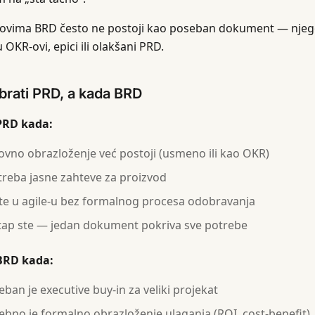
movima BRD često ne postoji kao poseban dokument — njeg
OKR-ovi, epici ili olakšani PRD.
brati PRD, a kada BRD
 PRD kada:
ovno obrazloženje već postoji (usmeno ili kao OKR)
treba jasne zahteve za proizvod
te u agile-u bez formalnog procesa odobravanja
tap ste — jedan dokument pokriva sve potrebe
 BRD kada:
eban je executive buy-in za veliki projekat
ebno je formalno obrazloženje ulaganja (ROI, cost-benefit)