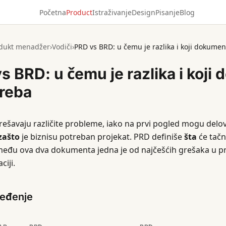
Početna
Product
Istraživanje
Design
Pisanje
Blog
dukt menadžer
›
Vodiči
›
PRD vs BRD: u čemu je razlika i koji dokume
s BRD: u čemu je razlika i koji
reba
rešavaju različite probleme, iako na prvi pogled mogu delov
zašto
je biznisu potreban projekat. PRD definiše
šta
će tačn
eđu ova dva dokumenta jedna je od najčešćih grešaka u p
iji.
ređenje