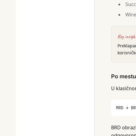
Succ
Wire
Key insigh
Preklapa
korisničk
Po mestu
U klasično
MRD → BR
BRD obrazl
odgovorom 