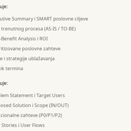
uje:
utive Summary i SMART poslovne ciljeve
 trenutnog procesa (AS-IS / TO-BE)
-Benefit Analysis i ROI
ritizovane poslovne zahteve
ke i strategije ublažavanja
ik termina
uje:
lem Statement i Target Users
osed Solution i Scope (IN/OUT)
cionalne zahteve (P0/P1/P2)
 Stories i User Flows