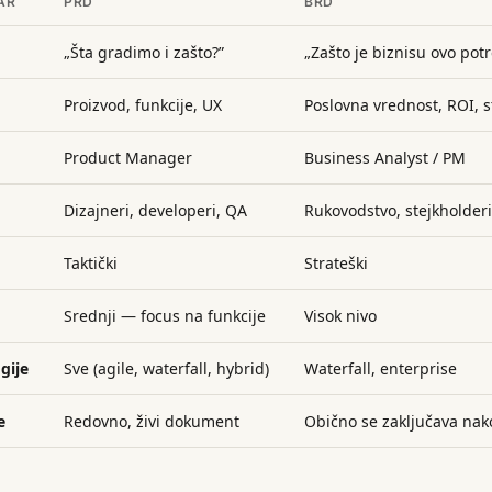
AR
PRD
BRD
„Šta gradimo i zašto?”
„Zašto je biznisu ovo pot
Proizvod, funkcije, UX
Poslovna vrednost, ROI, s
Product Manager
Business Analyst / PM
Dizajneri, developeri, QA
Rukovodstvo, stejkholderi,
Taktički
Strateški
Srednji — focus na funkcije
Visok nivo
gije
Sve (agile, waterfall, hybrid)
Waterfall, enterprise
e
Redovno, živi dokument
Obično se zaključava na