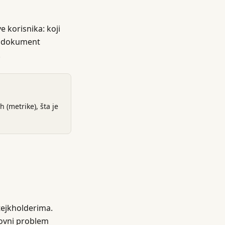
 korisnika: koji
ni dokument
.
 (metrike), šta je
ejkholderima.
lovni problem