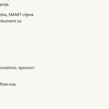
anije.
izika, SMART ciljeve
 dokument za
ovodstvo, sponzori
 flow-ove,