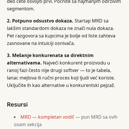
deo ćete osvojiti prvi. Počnite sa najmanjim održivim
segmentom.
2. Potpuno odsustvo dokaza.
Startap MRD sa
lakšim standardom dokaza ne znači nula dokaza.
Pet razgovora sa kupcima je bolje od liste zahteva
zasnovane na intuiciji osnivača.
3. Mešanje konkurenata sa direktnim
alternativama.
Najveći konkurent proizvodu u
ranoj fazi često nije drugi softver — to je tabela,
lanac mejlova ili ručni proces koji ljudi već koriste.
Uključite ih kao alternative u konkurentski pejzaž.
Resursi
MRD — kompletan vodič
— pun MRD sa svih
osam sekcija