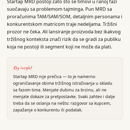
Startap MRD postoji zato što se timovi u ranoj fazi
suočavaju sa problemom tajminga. Pun MRD sa
proračunima TAM/SAM/SOM, detaljnim personama i
konkurentskom matricom traje nedeljama. Tržišni
prozor ne čeka. Ali lansiranje proizvoda bez ikakvog
tržišnog konteksta znači rizik da se gradi za publiku
koja ne postoji ili segment koji ne može da plati.
Key insight
Startap MRD nije prečica — to je namerno
ograničavanje obima tržišnog istraživanja u skladu
sa fazom tima. Menjate dubinu za brzinu, ali ne
menjate dokaze za pretpostavke. Svaki zahtev i dalje
treba da se oslanja na nešto: razgovor sa kupcem,
zapažanje o konkurentu ili podatak.