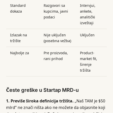
Standard
Razgovori sa
Intervjui,
dokaza
kupcima, javni
ankete,
podaci
analitički
izveštaji
Izlazak na
Nije uključen
Uključen
tržište
(posebna vežba)
Najbolje za
Pre proizvoda,
Product-
rani prihod
market fit,
širenje
tržišta
Česte greške u Startap MRD-u
1. Previše široka definicija tržišta.
„Naš TAM je $50
mlrd” ne znači ništa ako ne možete da objasnite koji