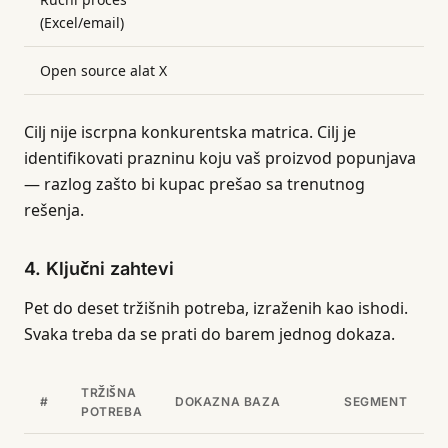
(Excel/email)
Open source alat X
Cilj nije iscrpna konkurentska matrica. Cilj je
identifikovati prazninu koju vaš proizvod popunjava
— razlog zašto bi kupac prešao sa trenutnog
rešenja.
4. Ključni zahtevi
Pet do deset tržišnih potreba, izraženih kao ishodi.
Svaka treba da se prati do barem jednog dokaza.
TRŽIŠNA
#
DOKAZNA BAZA
SEGMENT
POTREBA