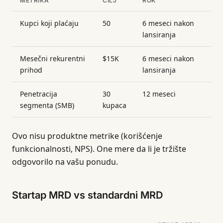
METRIKA
CILJ
ROK
Kupci koji plaćaju
50
6 meseci nakon
lansiranja
Mesečni rekurentni
$15K
6 meseci nakon
prihod
lansiranja
Penetracija
30
12 meseci
segmenta (SMB)
kupaca
Ovo nisu produktne metrike (korišćenje
funkcionalnosti, NPS). One mere da li je tržište
odgovorilo na vašu ponudu.
Startap MRD vs standardni MRD