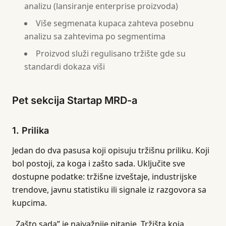
analizu (lansiranje enterprise proizvoda)
Više segmenata kupaca zahteva posebnu
analizu sa zahtevima po segmentima
Proizvod služi regulisano tržište gde su
standardi dokaza viši
Pet sekcija Startap MRD-a
1. Prilika
Jedan do dva pasusa koji opisuju tržišnu priliku. Koji
bol postoji, za koga i zašto sada. Uključite sve
dostupne podatke: tržišne izveštaje, industrijske
trendove, javnu statistiku ili signale iz razgovora sa
kupcima.
„Zašto sada” je najvažnije pitanje. Tržišta koja