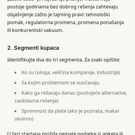
postoje godinama bez dobrog rešenja zahtevaju
objašnjenje zašto je tajming pravi: tehnološki
pomak, regulatorna promena, promena ponašanja
ili konkurentski vakuum.
2. Segmenti kupaca
Identifikujte dva do tri segmenta. Za svaki opišite:
Ko su (uloga, veličina kompanije, industrija)
Sa kojim problemom se suočavaju
Kako ga rešavaju danas (postojeće alternative,
zaobilazna rešenja)
Spremnost da plate (ako je poznata, makar
okvirno)
U fazi startapa možda nemate podatke iz anketa ili