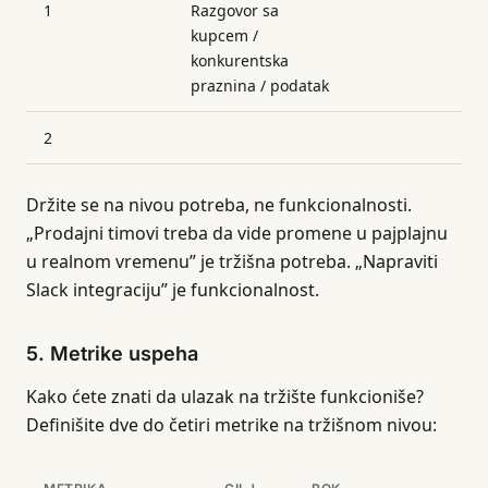
1
Razgovor sa
kupcem /
konkurentska
praznina / podatak
2
Držite se na nivou potreba, ne funkcionalnosti.
„Prodajni timovi treba da vide promene u pajplajnu
u realnom vremenu” je tržišna potreba. „Napraviti
Slack integraciju” je funkcionalnost.
5. Metrike uspeha
Kako ćete znati da ulazak na tržište funkcioniše?
Definišite dve do četiri metrike na tržišnom nivou: