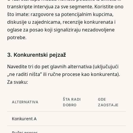
transkripte intervjua za sve segmente. Koristite ono
što imate: razgovore sa potencijalnim kupcima,
diskusije u zajednicama, recenzije konkurenata i
oglase za posao koji signaliziraju nezadovoljene
potrebe.
3. Konkurentski pejzaž
Navedite tri do pet glavnih alternativa (uključujući
„ne raditi ništa” ili ručne procese kao konkurenta).
Za svaku:
ŠTA RADI
GDE
ALTERNATIVA
DOBRO
ZAOSTAJE
Konkurent A
Ručni proces