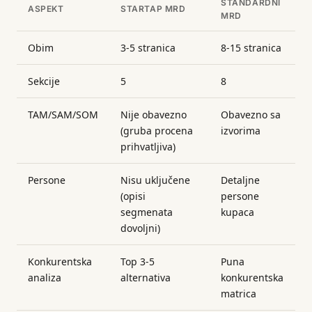
STANDARDNI
ASPEKT
STARTAP MRD
MRD
Obim
3-5 stranica
8-15 stranica
Sekcije
5
8
TAM/SAM/SOM
Nije obavezno
Obavezno sa
(gruba procena
izvorima
prihvatljiva)
Persone
Nisu uključene
Detaljne
(opisi
persone
segmenata
kupaca
dovoljni)
Konkurentska
Top 3-5
Puna
analiza
alternativa
konkurentska
matrica