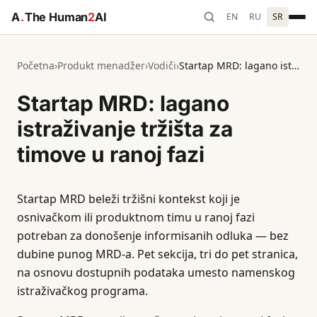
A
.
The Human
2
AI
EN
RU
SR
Početna
›
Produkt menadžer
›
Vodiči
›
Startap MRD: lagano istraživanje tržišta za timove u ranoj fazi
Startap MRD: lagano
istraživanje tržišta za
timove u ranoj fazi
Startap MRD beleži tržišni kontekst koji je
osnivačkom ili produktnom timu u ranoj fazi
potreban za donošenje informisanih odluka — bez
dubine punog MRD-a. Pet sekcija, tri do pet stranica,
na osnovu dostupnih podataka umesto namenskog
istraživačkog programa.