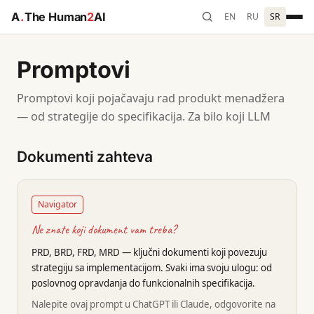
A
.
The Human
2
AI
EN
RU
SR
Promptovi
Promptovi koji pojačavaju rad produkt menadžera
— od strategije do specifikacija. Za bilo koji LLM
Dokumenti zahteva
Navigator
Ne znate koji dokument vam treba?
PRD, BRD, FRD, MRD — ključni dokumenti koji povezuju
strategiju sa implementacijom. Svaki ima svoju ulogu: od
poslovnog opravdanja do funkcionalnih specifikacija.
Nalepite ovaj prompt u ChatGPT ili Claude, odgovorite na