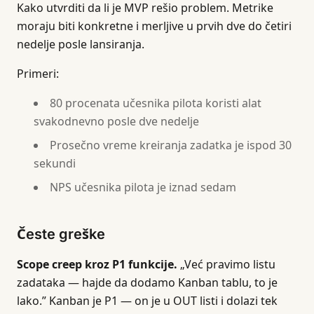
Kako utvrditi da li je MVP rešio problem. Metrike
moraju biti konkretne i merljive u prvih dve do četiri
nedelje posle lansiranja.
Primeri:
80 procenata učesnika pilota koristi alat
svakodnevno posle dve nedelje
Prosečno vreme kreiranja zadatka je ispod 30
sekundi
NPS učesnika pilota je iznad sedam
Česte greške
Scope creep kroz P1 funkcije.
„Već pravimo listu
zadataka — hajde da dodamo Kanban tablu, to je
lako.” Kanban je P1 — on je u OUT listi i dolazi tek