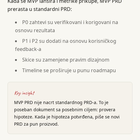
Kada se MVP lansira i metrike prikupe, MVP PRD
prerasta u standardni PRD:
P0 zahtevi su verifikovani i korigovani na
osnovu rezultata
P1 i P2 su dodati na osnovu korisničkog
feedback-a
Skice su zamenjene pravim dizajnom
Timeline se proširuje u punu roadmapu
Key insight
MVP PRD nije nacrt standardnog PRD-a. To je
poseban dokument sa posebnim ciljem: provera
hipoteze. Kada je hipoteza potvrđena, piše se novi
PRD za pun proizvod.