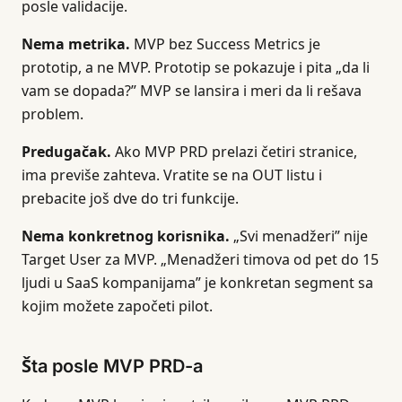
posle validacije.
Nema metrika.
MVP bez Success Metrics je
prototip, a ne MVP. Prototip se pokazuje i pita „da li
vam se dopada?” MVP se lansira i meri da li rešava
problem.
Predugačak.
Ako MVP PRD prelazi četiri stranice,
ima previše zahteva. Vratite se na OUT listu i
prebacite još dve do tri funkcije.
Nema konkretnog korisnika.
„Svi menadžeri” nije
Target User za MVP. „Menadžeri timova od pet do 15
ljudi u SaaS kompanijama” je konkretan segment sa
kojim možete započeti pilot.
Šta posle MVP PRD-a