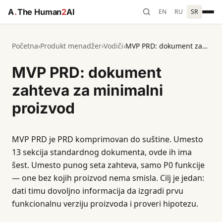
A
.
The Human
2
AI
EN
RU
SR
Početna
›
Produkt menadžer
›
Vodiči
›
MVP PRD: dokument zahteva za minimalni proizvod
MVP PRD: dokument
zahteva za minimalni
proizvod
MVP PRD je PRD komprimovan do suštine. Umesto
13 sekcija standardnog dokumenta, ovde ih ima
šest. Umesto punog seta zahteva, samo P0 funkcije
— one bez kojih proizvod nema smisla. Cilj je jedan:
dati timu dovoljno informacija da izgradi prvu
funkcionalnu verziju proizvoda i proveri hipotezu.