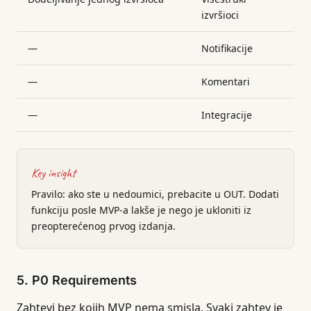
izvršioci
—
Notifikacije
—
Komentari
—
Integracije
Key insight
Pravilo: ako ste u nedoumici, prebacite u OUT. Dodati
funkciju posle MVP-a lakše je nego je ukloniti iz
preopterećenog prvog izdanja.
5. P0 Requirements
Zahtevi bez kojih MVP nema smisla. Svaki zahtev je