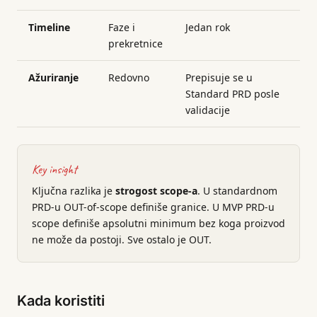
Timeline
Faze i
Jedan rok
prekretnice
Ažuriranje
Redovno
Prepisuje se u
Standard PRD posle
validacije
Key insight
Ključna razlika je
strogost scope-a
. U standardnom
PRD-u OUT-of-scope definiše granice. U MVP PRD-u
scope definiše apsolutni minimum bez koga proizvod
ne može da postoji. Sve ostalo je OUT.
Kada koristiti