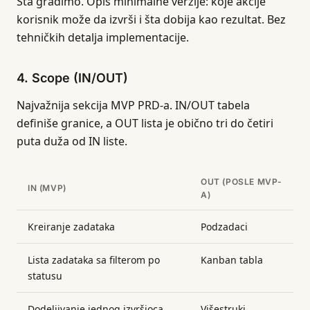
Šta gradimo. Opis minimalne verzije: koje akcije
korisnik može da izvrši i šta dobija kao rezultat. Bez
tehničkih detalja implementacije.
4. Scope (IN/OUT)
Najvažnija sekcija MVP PRD-a. IN/OUT tabela
definiše granice, a OUT lista je obično tri do četiri
puta duža od IN liste.
OUT (POSLE MVP-
IN (MVP)
A)
Kreiranje zadataka
Podzadaci
Lista zadataka sa filterom po
Kanban tabla
statusu
Dodeljivanje jednog izvršioca
Višestruki