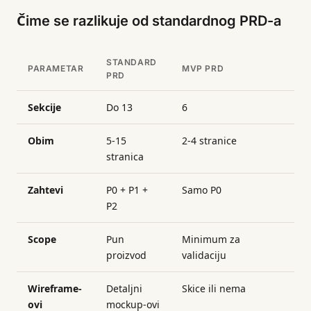
Čime se razlikuje od standardnog PRD-a
STANDARD
PARAMETAR
MVP PRD
PRD
Sekcije
Do 13
6
Obim
5-15
2-4 stranice
stranica
Zahtevi
P0 + P1 +
Samo P0
P2
Scope
Pun
Minimum za
proizvod
validaciju
Wireframe-
Detaljni
Skice ili nema
ovi
mockup-ovi