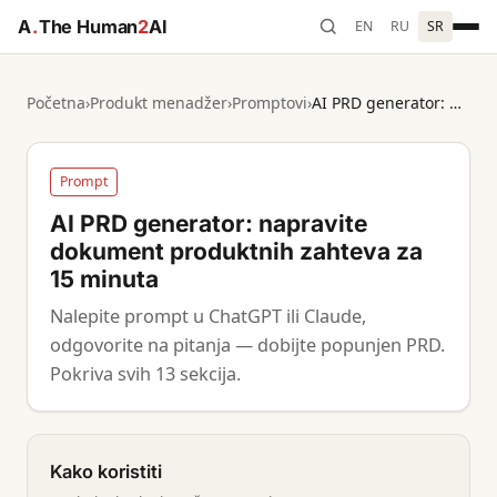
A
.
The Human
2
AI
EN
RU
SR
Početna
›
Produkt menadžer
›
Promptovi
›
AI PRD generator: napravite dokument produktnih zahteva za 15 minuta
Prompt
AI PRD generator: napravite
dokument produktnih zahteva za
15 minuta
Nalepite prompt u ChatGPT ili Claude,
odgovorite na pitanja — dobijte popunjen PRD.
Pokriva svih 13 sekcija.
Kako koristiti