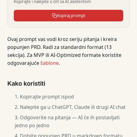
Kopirajte i nalepite u čet sa AI asistentom
Kopiraj prompt
Ovaj prompt vas vodi kroz seriju pitanja i kreira
popunjen PRD. Radi za standardni format (13
sekcija). Za MVP ili AI-Optimized formate koristite
odgovarajuće
šablone
.
Kako koristiti
Kopirajte prompt ispod
Nalepite ga u ChatGPT, Claude ili drugi AI chat
Odgovorite na pitanja — AI će ih postavljati
jedno po jedno
Dobijte popunjen PRD u markdown formatu