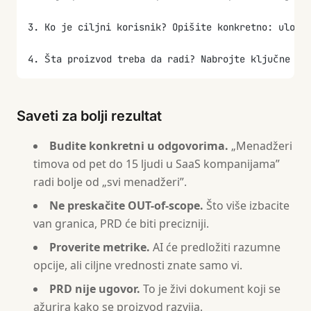
3. Ko je ciljni korisnik? Opišite konkretno: uloga
4. Šta proizvod treba da radi? Nabrojte ključne ak
5. Šta definitivno NE ulazi u scope ove verzije? (
Saveti za bolji rezultat
6. Kako ćete znati da je proizvod uspešan? Koje me
Budite konkretni u odgovorima.
„Menadžeri
7. Postoje li tehnička ograničenja? (stek, integra
timova od pet do 15 ljudi u SaaS kompanijama”
radi bolje od „svi menadžeri”.
8. Koje rizike vidite? Od čega zavisi uspeh projek
Ne preskačite OUT-of-scope.
Što više izbacite
9. Koji su rokovi? Postoji li čvrst rok?
van granica, PRD će biti precizniji.
Proverite metrike.
AI će predložiti razumne
Posle prikupljanja svih odgovora generiši PRD u sl
opcije, ali ciljne vrednosti znate samo vi.
# PRD — [Naziv proizvoda]
PRD nije ugovor.
To je živi dokument koji se
ažurira kako se proizvod razvija.