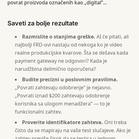
povrat proizvoda označenih kao „digital”…
## 3. Non-Functional Requirements
[From answer 9. Generate NFR-001, NFR-002... for pe
Saveti za bolje rezultate
## 4. Data Requirements
Razmislite o stanjima greške.
AI će pitati, ali
[From answer 7. Data dictionary with field names, t
najbolji FRD-ovi nastaju od nekoga ko je video
## 5. Interface Requirements
realne produkcijske kvarove. Šta se dešava kada
[From answer 8. System integrations, protocols, dat
payment gateway ne odgovori? Kada je
narudžbina delimično isporučena?
## 6. Acceptance Criteria
Budite precizni u poslovnim pravilima.
[From answer 10. Map each FR to a testable criterio
„Povrati zahtevaju odobrenje” je nejasno.
## 7. Appendices
„Povrati iznad $200 zahtevaju odobrenje
[Glossary of terms used in the document.]
korisnika sa ulogom menadžera” — to je
funkcionalni zahtev.
Rules:
Proverite identifikatore zahteva.
Oni treba
- Every functional requirement must have a unique I
čisto da se mapiraju na vaše test slučajeve. Ako je
- Every requirement must be testable — if you canno
- Use "shall" for must-have, "should" for optional
zahtev previše širok da se testira u jednom