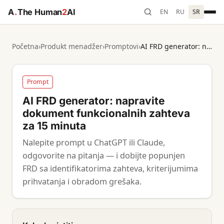
A
.
The Human
2
AI
EN
RU
SR
Početna
›
Produkt menadžer
›
Promptovi
›
AI FRD generator: napravite dokument funkcionalnih zahteva za 15 minuta
Prompt
AI FRD generator: napravite
dokument funkcionalnih zahteva
za 15 minuta
Nalepite prompt u ChatGPT ili Claude,
odgovorite na pitanja — i dobijte popunjen
FRD sa identifikatorima zahteva, kriterijumima
prihvatanja i obradom grešaka.