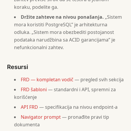
- Include error states for every workflow — do not
koraku, podelite ga.
- If the user didn't provide information, write "T
Držite zahteve na nivou ponašanja.
„Sistem
- Do not mix design decisions (colors, layouts) wit
mora koristiti PostgreSQL” je arhitekturna
odluka. „Sistem mora obezbediti postojanost
podataka narudžbina sa ACID garancijama” je
nefunkcionalni zahtev.
Resursi
FRD — kompletan vodič
— pregled svih sekcija
FRD šabloni
— standardni i API, spremni za
korišćenje
API FRD
— specifikacija na nivou endpoint-a
Navigator prompt
— pronađite pravi tip
dokumenta