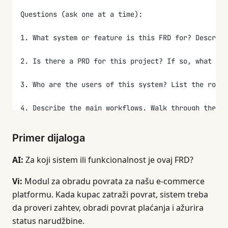
Questions (ask one at a time):
1. What system or feature is this FRD for? Describe
2. Is there a PRD for this project? If so, what are
3. Who are the users of this system? List the roles
4. Describe the main workflows. Walk through the p
5. What business rules apply? (Examples: "orders a
Primer dijaloga
6. What happens when things go wrong? For each work
AI:
Za koji sistem ili funkcionalnost je ovaj FRD?
7. What data does the system store or process? List
Vi:
Modul za obradu povrata za našu e-commerce
platformu. Kada kupac zatraži povrat, sistem treba
8. Does the system integrate with other systems? If
da proveri zahtev, obradi povrat plaćanja i ažurira
status narudžbine.
9. What are the performance and security requiremen