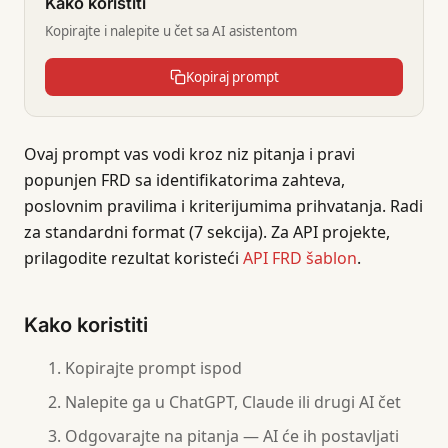
Kako koristiti
Kopirajte i nalepite u čet sa AI asistentom
Kopiraj prompt
Ovaj prompt vas vodi kroz niz pitanja i pravi
popunjen FRD sa identifikatorima zahteva,
poslovnim pravilima i kriterijumima prihvatanja. Radi
za standardni format (7 sekcija). Za API projekte,
prilagodite rezultat koristeći
API FRD šablon
.
Kako koristiti
Kopirajte prompt ispod
Nalepite ga u ChatGPT, Claude ili drugi AI čet
Odgovarajte na pitanja — AI će ih postavljati