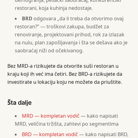
demografija, pešački saobraćaj, konkurentski
restorani, koja kuhinja nedostaje.
BRD
odgovara „da li treba da otvorimo ovaj
restoran?” — troškovi zakupa, budžet za
renoviranje, projektovani prihod, rok za izlazak
na nulu, plan zapošljavanja i šta se dešava ako je
saobraćaj niži od očekivanog.
Bez MRD-a rizikujete da otvorite suši restoran u
kraju koji ih već ima četiri. Bez BRD-a rizikujete da
investirate u lokaciju koju ne možete da priuštite.
Šta dalje
MRD — kompletan vodič
— kako napisati
MRD, veličina tržišta, zahtevi po segmentima
BRD — kompletan vodič
— kako napisati BRD,