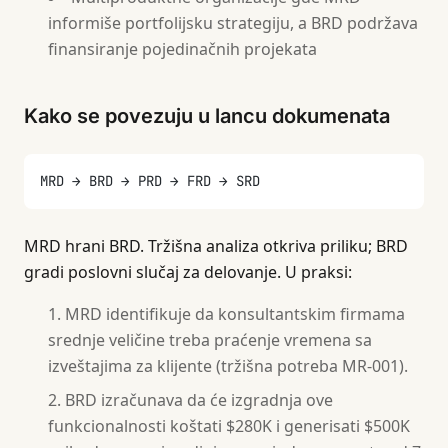
informiše portfolijsku strategiju, a BRD podržava
finansiranje pojedinačnih projekata
Kako se povezuju u lancu dokumenata
MRD → BRD → PRD → FRD → SRD
MRD hrani BRD. Tržišna analiza otkriva priliku; BRD
gradi poslovni slučaj za delovanje. U praksi:
MRD identifikuje da konsultantskim firmama
srednje veličine treba praćenje vremena sa
izveštajima za klijente (tržišna potreba MR-001).
BRD izračunava da će izgradnja ove
funkcionalnosti koštati $280K i generisati $500K