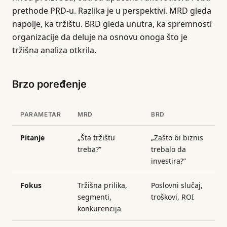
prethode PRD-u. Razlika je u perspektivi. MRD gleda
napolje, ka tržištu. BRD gleda unutra, ka spremnosti
organizacije da deluje na osnovu onoga što je
tržišna analiza otkrila.
Brzo poređenje
PARAMETAR
MRD
BRD
Pitanje
„Šta tržištu
„Zašto bi biznis
treba?”
trebalo da
investira?”
Fokus
Tržišna prilika,
Poslovni slučaj,
segmenti,
troškovi, ROI
konkurencija