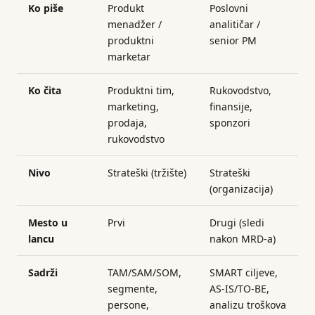
Ko piše
Produkt
Poslovni
menadžer /
analitičar /
produktni
senior PM
marketar
Ko čita
Produktni tim,
Rukovodstvo,
marketing,
finansije,
prodaja,
sponzori
rukovodstvo
Nivo
Strateški (tržište)
Strateški
(organizacija)
Mesto u
Prvi
Drugi (sledi
lancu
nakon MRD-a)
Sadrži
TAM/SAM/SOM,
SMART ciljeve,
segmente,
AS-IS/TO-BE,
persone,
analizu troškova