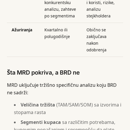
konkurentsku
i koristi, rizike,
analizu, zahteve
analizu
po segmentima
stejkholdera
Ažuriranja
Kvartalno ili
Obično se
polugodišnje
zaključava
nakon
odobrenja
Šta MRD pokriva, a BRD ne
MRD uključuje tržišno specifičnu analizu koju BRD
ne sadrži:
Veličina tržišta
(TAM/SAM/SOM) sa izvorima i
stopama rasta
Segmenti kupaca
sa različitim potrebama,
kupovnim ponašanjem i spremnošću da plate