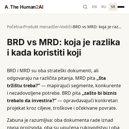
A
.
The Human
2
AI
EN
RU
SR
Početna
›
Produkt menadžer
›
Vodiči
›
BRD vs MRD: koja je razlika i kada koristiti koji
BRD vs MRD: koja je razlika
i kada koristiti koji
BRD i MRD su oba strateški dokumenti, ali
odgovaraju na različita pitanja. MRD pita
„šta
tržištu treba?”
— mapirajući segmente, konkurente
i nezadovoljene potrebe. BRD pita
„zašto bi biznis
trebalo da investira?”
— opravdavajući konkretan
projekat kroz ciljeve, troškove i očekivane povrate.
Zabuna je razumljiva: oba dokumenta rade iznad
nivoa proizvoda, oba su upućena rukovodstvu i oba