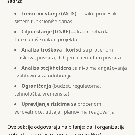
sadrži:
Trenutno stanje (AS-IS)
— kako proces ili
sistem funkcioniše danas
Ciljno stanje (TO-BE)
— kako treba da
funkcioniše nakon projekta
Analiza troškova i koristi
sa procenom
troškova, povrata, ROI-jem i periodom povrata
Analiza stejkholdera
sa nivoima angažovanja
i zahtevima za odobrenje
Ograničenja
(budžet, regulatorna,
tehnološka, vremenska)
Upravljanje rizicima
sa procenom
verovatnoće, uticaja i planovima reagovanja
Ove sekcije odgovaraju na pitanje: da li organizacija
treba da angažuje resurse za ovu priliku?