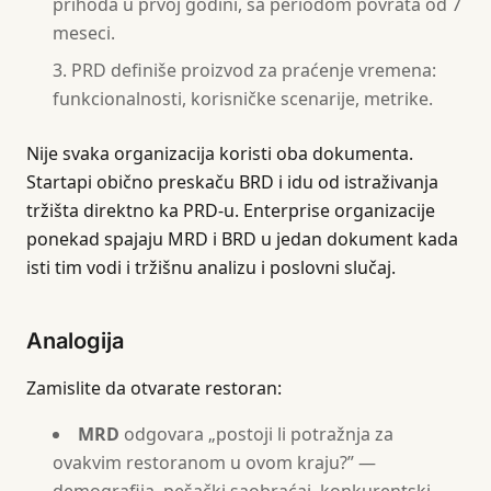
prihoda u prvoj godini, sa periodom povrata od 7
meseci.
PRD definiše proizvod za praćenje vremena:
funkcionalnosti, korisničke scenarije, metrike.
Nije svaka organizacija koristi oba dokumenta.
Startapi obično preskaču BRD i idu od istraživanja
tržišta direktno ka PRD-u. Enterprise organizacije
ponekad spajaju MRD i BRD u jedan dokument kada
isti tim vodi i tržišnu analizu i poslovni slučaj.
Analogija
Zamislite da otvarate restoran:
MRD
odgovara „postoji li potražnja za
ovakvim restoranom u ovom kraju?” —