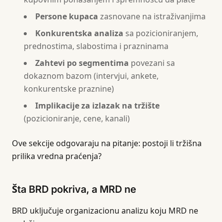
Persone kupaca
zasnovane na istraživanjima
Konkurentska analiza
sa pozicioniranjem,
prednostima, slabostima i prazninama
Zahtevi po segmentima
povezani sa
dokaznom bazom (intervjui, ankete,
konkurentske praznine)
Implikacije za izlazak na tržište
(pozicioniranje, cene, kanali)
Ove sekcije odgovaraju na pitanje: postoji li tržišna
prilika vredna praćenja?
Šta BRD pokriva, a MRD ne
BRD uključuje organizacionu analizu koju MRD ne