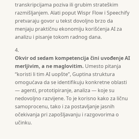
transkripcijama poziva ili grubim strateškim
razmišljanjem. Alati poput Wispr Flow i Speechify
pretvaraju govor u tekst dovoljno brzo da
menjaju praktičnu ekonomiju korišćenja AI za
analizu i pisanje tokom radnog dana.
Okvir od sedam kompetencija čini uvođenje AI
merljivim, a ne maglovitim.
Umesto pitanja
“koristi li tim AI uopšte”, Guptina struktura
omogućava da se identifikuju konkretne oblasti
— agenti, prototipiranje, analiza — koje su
nedovoljno razvijene. To je korisno kako za ličnu
samoprocenu, tako i za postavljanje jasnih
očekivanja pri zapošljavanju i razgovorima o
učinku.