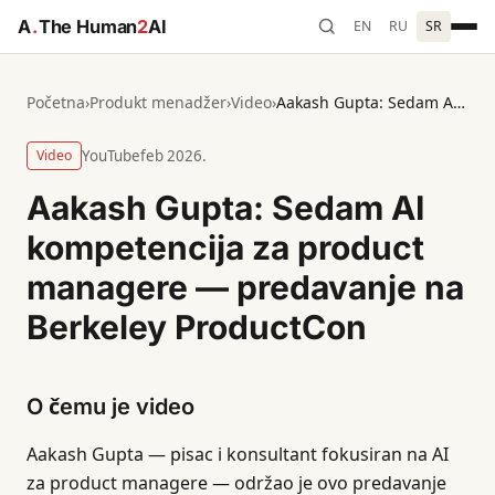
A
.
The Human
2
AI
EN
RU
SR
Početna
›
Produkt menadžer
›
Video
›
Aakash Gupta: Sedam AI kompetencija za product managere — predavanje na Berkeley ProductCon
Video
YouTube
feb 2026.
Aakash Gupta: Sedam AI
kompetencija za product
managere — predavanje na
Berkeley ProductCon
O čemu je video
Aakash Gupta — pisac i konsultant fokusiran na AI
za product managere — održao je ovo predavanje