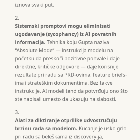
iznova svaki put.
Sistemski promptovi mogu eliminisati
ugodavanje (sycophancy) iz AI povratnih
informacija.
Tehnika koju Gupta naziva
“Absolute Mode” — instrukcija modelu na
početku da preskoči pozitivne pohvale i daje
direktne, kritičke odgovore — daje korisnije
rezultate pri radu sa PRD-ovima, feature briefs-
ima i strateškim dokumentima. Bez takve
instrukcije, AI modeli tend da potvrđuju ono što
ste napisali umesto da ukazuju na slabosti.
Alati za diktiranje otprilike udvostručuju
brzinu rada sa modelom.
Kucanje je usko grlo
pri radu sa beleškama iz discovery-ja,