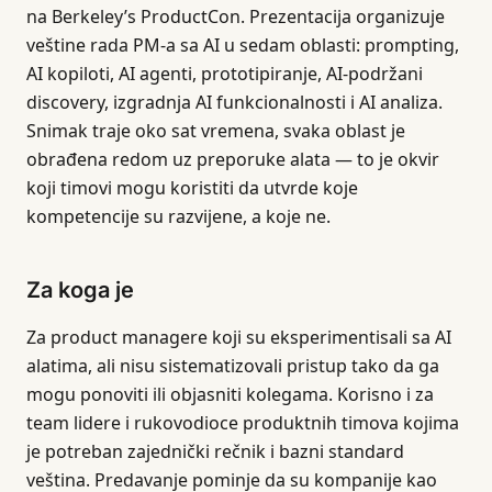
na Berkeley’s ProductCon. Prezentacija organizuje
veštine rada PM-a sa AI u sedam oblasti: prompting,
AI kopiloti, AI agenti, prototipiranje, AI-podržani
discovery, izgradnja AI funkcionalnosti i AI analiza.
Snimak traje oko sat vremena, svaka oblast je
obrađena redom uz preporuke alata — to je okvir
koji timovi mogu koristiti da utvrde koje
kompetencije su razvijene, a koje ne.
Za koga je
Za product managere koji su eksperimentisali sa AI
alatima, ali nisu sistematizovali pristup tako da ga
mogu ponoviti ili objasniti kolegama. Korisno i za
team lidere i rukovodioce produktnih timova kojima
je potreban zajednički rečnik i bazni standard
veština. Predavanje pominje da su kompanije kao