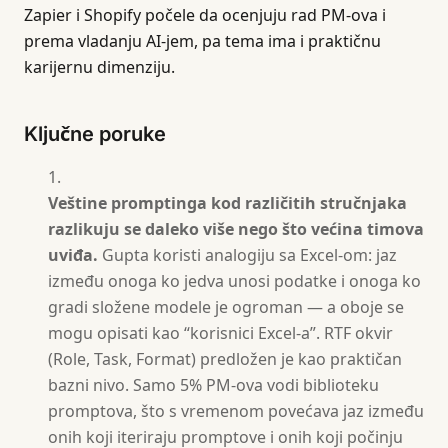
Zapier i Shopify počele da ocenjuju rad PM-ova i
prema vladanju AI-jem, pa tema ima i praktičnu
karijernu dimenziju.
Ključne poruke
Veštine promptinga kod različitih stručnjaka
razlikuju se daleko više nego što većina timova
uviđa.
Gupta koristi analogiju sa Excel-om: jaz
između onoga ko jedva unosi podatke i onoga ko
gradi složene modele je ogroman — a oboje se
mogu opisati kao “korisnici Excel-a”. RTF okvir
(Role, Task, Format) predložen je kao praktičan
bazni nivo. Samo 5% PM-ova vodi biblioteku
promptova, što s vremenom povećava jaz između
onih koji iteriraju promptove i onih koji počinju