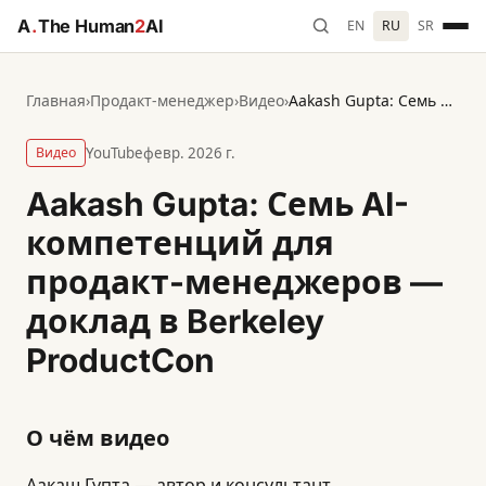
A
.
The Human
2
AI
EN
RU
SR
Главная
›
Продакт-менеджер
›
Видео
›
Aakash Gupta: Семь AI-компетенций для продакт-менеджеров — доклад в Berkeley ProductCon
Видео
YouTube
февр. 2026 г.
Aakash Gupta: Семь AI-
компетенций для
продакт-менеджеров —
доклад в Berkeley
ProductCon
О чём видео
Аакаш Гупта — автор и консультант,