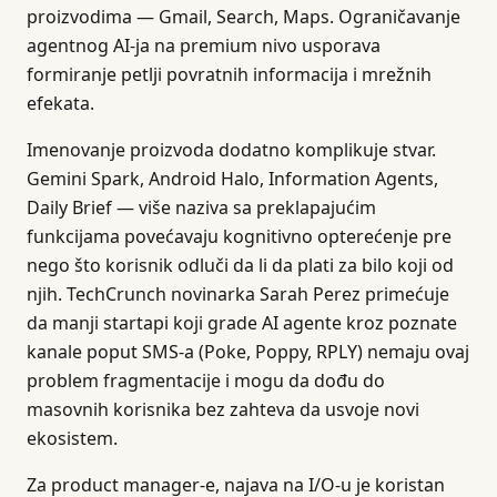
proizvodima — Gmail, Search, Maps. Ograničavanje
agentnog AI-ja na premium nivo usporava
formiranje petlji povratnih informacija i mrežnih
efekata.
Imenovanje proizvoda dodatno komplikuje stvar.
Gemini Spark, Android Halo, Information Agents,
Daily Brief — više naziva sa preklapajućim
funkcijama povećavaju kognitivno opterećenje pre
nego što korisnik odluči da li da plati za bilo koji od
njih. TechCrunch novinarka Sarah Perez primećuje
da manji startapi koji grade AI agente kroz poznate
kanale poput SMS-a (Poke, Poppy, RPLY) nemaju ovaj
problem fragmentacije i mogu da dođu do
masovnih korisnika bez zahteva da usvoje novi
ekosistem.
Za product manager-e, najava na I/O-u je koristan