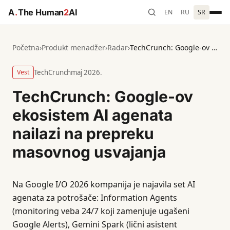
A
.
The Human
2
AI
EN
RU
SR
Početna
›
Produkt menadžer
›
Radar
›
TechCrunch: Google-ov ekosistem AI agenata nailazi na prepreku masovnog usvajanja
Vest
TechCrunch
maj 2026.
TechCrunch: Google-ov
ekosistem AI agenata
nailazi na prepreku
masovnog usvajanja
Na Google I/O 2026 kompanija je najavila set AI
agenata za potrošače: Information Agents
(monitoring veba 24/7 koji zamenjuje ugašeni
Google Alerts), Gemini Spark (lični asistent