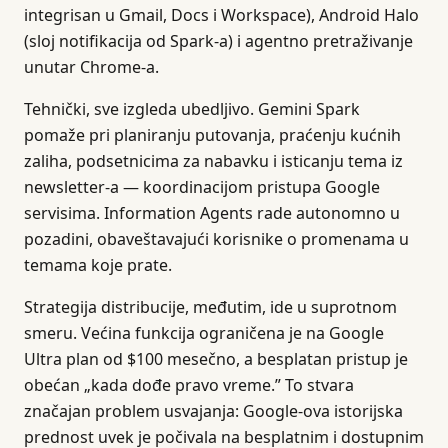
integrisan u Gmail, Docs i Workspace), Android Halo
(sloj notifikacija od Spark-a) i agentno pretraživanje
unutar Chrome-a.
Tehnički, sve izgleda ubedljivo. Gemini Spark
pomaže pri planiranju putovanja, praćenju kućnih
zaliha, podsetnicima za nabavku i isticanju tema iz
newsletter-a — koordinacijom pristupa Google
servisima. Information Agents rade autonomno u
pozadini, obaveštavajući korisnike o promenama u
temama koje prate.
Strategija distribucije, međutim, ide u suprotnom
smeru. Većina funkcija ograničena je na Google
Ultra plan od $100 mesečno, a besplatan pristup je
obećan „kada dođe pravo vreme.” To stvara
značajan problem usvajanja: Google-ova istorijska
prednost uvek je počivala na besplatnim i dostupnim