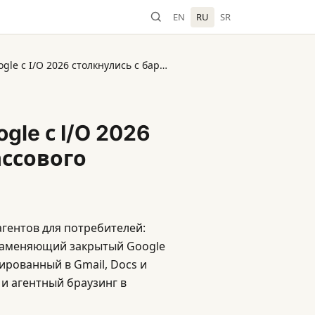
EN
RU
SR
TechCrunch: ИИ-агенты Google с I/O 2026 столкнулись с барьером массового принятия
le с I/O 2026
ассового
агентов для потребителей:
, заменяющий закрытый Google
рированный в Gmail, Docs и
 и агентный браузинг в