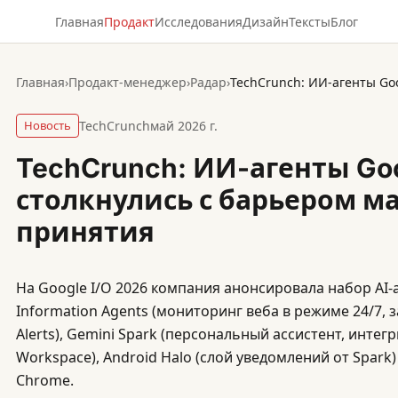
Главная
Продакт
Исследования
Дизайн
Тексты
Блог
Главная
›
Продакт-менеджер
›
Радар
›
Новость
TechCrunch
май 2026 г.
TechCrunch: ИИ-агенты Goog
столкнулись с барьером м
принятия
На Google I/O 2026 компания анонсировала набор AI-
Information Agents (мониторинг веба в режиме 24/7
Alerts), Gemini Spark (персональный ассистент, интег
Workspace), Android Halo (слой уведомлений от Spark)
Chrome.