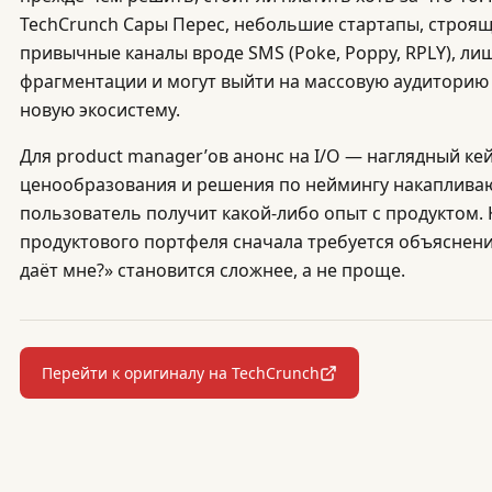
TechCrunch Сары Перес, небольшие стартапы, строящ
привычные каналы вроде SMS (Poke, Poppy, RPLY), л
фрагментации и могут выйти на массовую аудиторию
новую экосистему.
Для product manager’ов анонс на I/O — наглядный кей
ценообразования и решения по неймингу накапливают 
пользователь получит какой-либо опыт с продуктом. 
продуктового портфеля сначала требуется объяснение
даёт мне?» становится сложнее, а не проще.
Перейти к оригиналу на TechCrunch