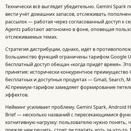
Технически всё выглядит убедительно. Gemini Spark 
вести учёт домашних запасов, отслеживать пополнен
рассылок — работая через согласованный доступ к се
Agents работают автономно в фоне, оповещая польз
отслеживаемых темах.
Стратегия дистрибуции, однако, идёт в противополо
Большинство функций ограничены тарифом Google Ult
бесплатный доступ обещан «когда придёт время». Эт
принятия: исторически конкурентное преимущество 
бесплатных и доступных продуктах — Gmail, Search, 
AI премиум-тарифом замедляет формирование петель
эффектов.
Нейминг усиливает проблему. Gemini Spark, Android Hal
Brief — несколько названий с пересекающимися фун
когнитивную нагрузку: пользователю нужно понять, ч
прежде чем решить, стоит ли платить хоть за что-то