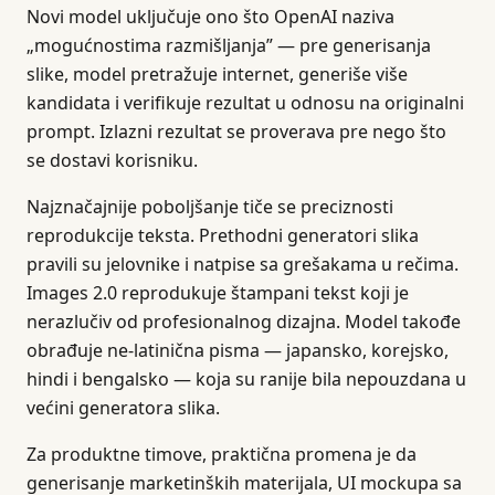
Novi model uključuje ono što OpenAI naziva
„mogućnostima razmišljanja” — pre generisanja
slike, model pretražuje internet, generiše više
kandidata i verifikuje rezultat u odnosu na originalni
prompt. Izlazni rezultat se proverava pre nego što
se dostavi korisniku.
Najznačajnije poboljšanje tiče se preciznosti
reprodukcije teksta. Prethodni generatori slika
pravili su jelovnike i natpise sa grešakama u rečima.
Images 2.0 reprodukuje štampani tekst koji je
nerazlučiv od profesionalnog dizajna. Model takođe
obrađuje ne-latinična pisma — japansko, korejsko,
hindi i bengalsko — koja su ranije bila nepouzdana u
većini generatora slika.
Za produktne timove, praktična promena je da
generisanje marketinških materijala, UI mockupa sa