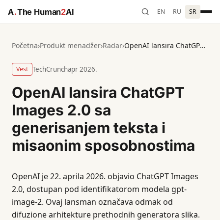
A
.
The Human
2
AI
EN
RU
SR
Početna
›
Produkt menadžer
›
Radar
›
OpenAI lansira ChatGPT Images 2.0 sa generisanjem teksta i misaonim sposobnostima
Vest
TechCrunch
apr 2026.
OpenAI lansira ChatGPT
Images 2.0 sa
generisanjem teksta i
misaonim sposobnostima
OpenAI je 22. aprila 2026. objavio ChatGPT Images
2.0, dostupan pod identifikatorom modela gpt-
image-2. Ovaj lansman označava odmak od
difuzione arhitekture prethodnih generatora slika.