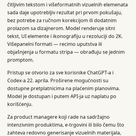
čitljivim tekstom i višeformatnih vizuelnih elemenata
sada daje upotrebljiv rezultat pri prvom pokušaju,
bez potrebe za ručnom korekcijom ili dodatnim
prolazom sa dizajnerom. Model renderuje sitni
tekst, UI elemente i ikonografiju u rezoluciji do 2K.
Višepanelni formati — recimo uputstva ili
objašnjenja u formatu stripa — obrađuju se jednim
promptom.
Pristup se otvorio za sve korisnike ChatGPT-a i
Codex-a 22. aprila. Proširene mogućnosti su
dostupne pretplatnicima na plaćenim planovima.
Model je dostupan i putem API-ja uz naplatu po
korišćenju.
Za product managere koji rade na sadržajno
intenzivnim produktima, e-trgovini ili bilo čemu što
zahteva redovno generisanje vizuelnih materijala,