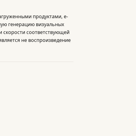
агруженными продуктами, e-
рную генерацию визуальных
 и скорости соответствующей
является не воспроизведение
Built with care for professionals
Send Feedback