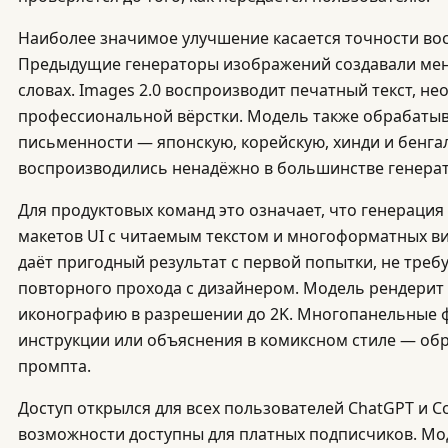
Наиболее значимое улучшение касается точности вос
Предыдущие генераторы изображений создавали мен
словах. Images 2.0 воспроизводит печатный текст, н
профессиональной вёрстки. Модель также обрабатыв
письменности — японскую, корейскую, хинди и бенга
воспроизводились ненадёжно в большинстве генера
Для продуктовых команд это означает, что генераци
макетов UI с читаемым текстом и многоформатных в
даёт пригодный результат с первой попытки, не треб
повторного прохода с дизайнером. Модель рендерит м
иконографию в разрешении до 2K. Многопанельные
инструкции или объяснения в комиксном стиле — об
промпта.
Доступ открылся для всех пользователей ChatGPT и C
возможности доступны для платных подписчиков. Мод