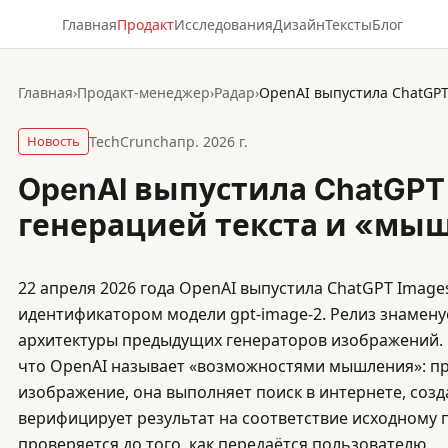
Главная
Продакт
Исследования
Дизайн
Тексты
Блог
Главная
›
Продакт-менеджер
›
Радар
›
Новость
TechCrunch
апр. 2026 г.
OpenAI выпустила ChatGPT 
генерацией текста и «мы
22 апреля 2026 года OpenAI выпустила ChatGPT Images
идентификатором модели gpt-image-2. Релиз знамену
архитектуры предыдущих генераторов изображений. 
что OpenAI называет «возможностями мышления»: п
изображение, она выполняет поиск в интернете, созд
верифицирует результат на соответствие исходному 
проверяется до того, как передаётся пользователю.