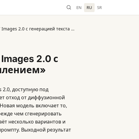
EN
RU
SR
OpenAI выпустила ChatGPT Images 2.0 с генерацией текста и «мышлением»
Images 2.0 с
шлением»
 2.0, доступную под
ет отход от диффузионной
Новая модель включает то,
режде чем сгенерировать
аёт несколько вариантов и
промпту. Выходной результат