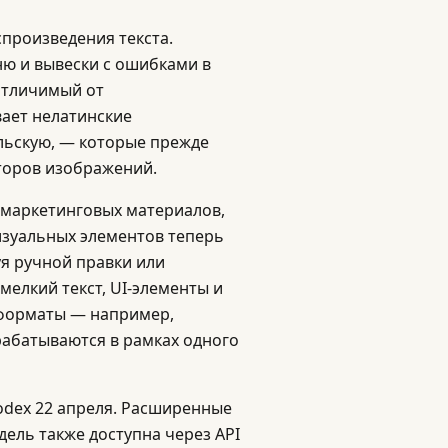
произведения текста.
ю и вывески с ошибками в
еотличимый от
ает нелатинские
льскую, — которые прежде
торов изображений.
я маркетинговых материалов,
изуальных элементов теперь
уя ручной правки или
елкий текст, UI-элементы и
 форматы — например,
рабатываются в рамках одного
odex 22 апреля. Расширенные
ель также доступна через API