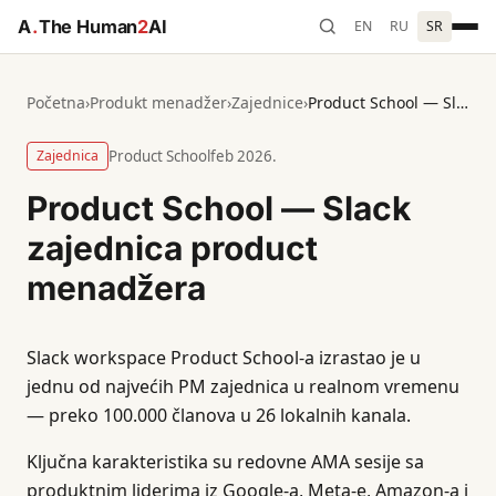
A
.
The Human
2
AI
EN
RU
SR
Početna
›
Produkt menadžer
›
Zajednice
›
Product School — Slack zajednica product menadžera
Zajednica
Product School
feb 2026.
Product School — Slack
zajednica product
menadžera
Slack workspace Product School-a izrastao je u
jednu od najvećih PM zajednica u realnom vremenu
— preko 100.000 članova u 26 lokalnih kanala.
Ključna karakteristika su redovne AMA sesije sa
produktnim liderima iz Google-a, Meta-e, Amazon-a i